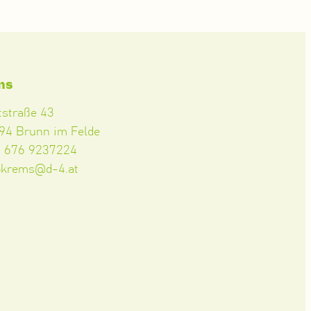
ms
tstraße 43
94 Brunn im Felde
3 676 9237224
okrems@d-4.at