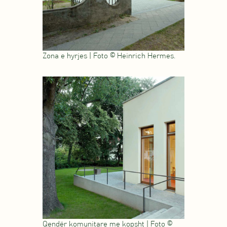
Zona e hyrjes | Foto © Heinrich Hermes.
Qendër komunitare me kopsht | Foto ©