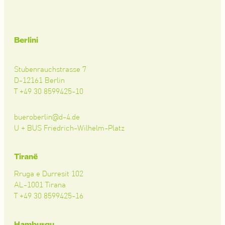
Berlini
Stubenrauchstrasse 7
D-12161 Berlin
T +49 30 8599425-10
bueroberlin@d-4.de
U + BUS Friedrich-Wilhelm-Platz
Tiranë
Rruga e Durresit 102
AL-1001 Tirana
T +49 30 8599425-16
Hamburgu