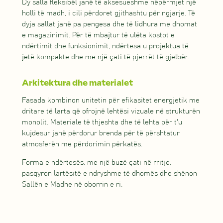
Dy salla fleksibël janë të aksesueshme nëpërmjet një
holli të madh, i cili përdoret gjithashtu për ngjarje. Të
dyja sallat janë pa pengesa dhe të lidhura me dhomat
e magazinimit. Për të mbajtur të ulëta kostot e
ndërtimit dhe funksionimit, ndërtesa u projektua të
jetë kompakte dhe me një çati të pjerrët të gjelbër.
Arkitektura dhe materialet
Fasada kombinon unitetin për efikasitet energjetik me
dritare të larta që ofrojnë lehtësi vizuale në strukturën
monolit. Materiale të thjeshta dhe të lehta për t'u
kujdesur janë përdorur brenda për të përshtatur
atmosferën me përdorimin përkatës.
Forma e ndërtesës, me një buzë çati në rritje,
pasqyron lartësitë e ndryshme të dhomës dhe shënon
Sallën e Madhe në oborrin e ri.