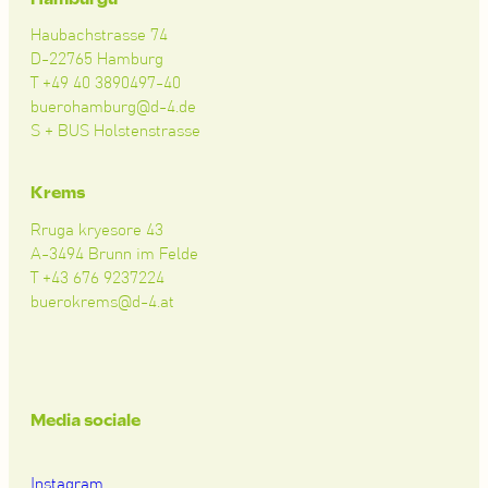
Haubachstrasse 74
D-22765 Hamburg
T +49 40 3890497-40
buerohamburg@d-4.de
S + BUS Holstenstrasse
Krems
Rruga kryesore 43
A-3494 Brunn im Felde
T +43 676 9237224
buerokrems@d-4.at
Media sociale
Instagram