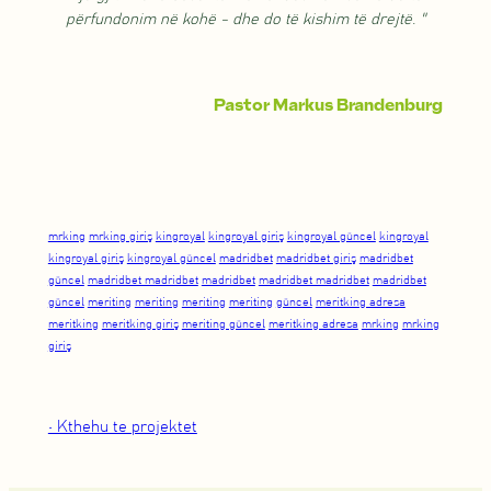
përfundonim në kohë - dhe do të kishim të drejtë.
"
Pastor Markus Brandenburg
mrking
mrking giriş
kingroyal
kingroyal giriş
kingroyal güncel
kingroyal
kingroyal giriş
kingroyal güncel
madridbet
madridbet giriş
madridbet
güncel
madridbet madridbet
madridbet
madridbet madridbet
madridbet
güncel
meriting
meriting
meriting
meriting
güncel
meritking adresa
meritking
meritking giriş
meriting güncel
meritking adresa
mrking
mrking
giriş
• Kthehu te projektet