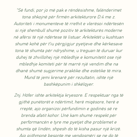
“Së fundi, por jo më pak e rëndësishme, falënderimet
tona shkojnë për firmën arkitekturore D:4 me z.
Autoriteti i monumenteve të rrethit e vlerësoi ndërtesën
si një shembull shumë pozitiv të arkitekturës moderne
në afërsi të një ndërtese të listuar. Arkitektët u kushtuan
shumë kohë për t'iu përgjigjur pyetjeve dhe kërkesave
tona të shumta për ndryshime, u treguan të duruar kur
duhej të zhvillohej një mbledhje e komunitetit ose një
mbledhje komiteti për të marrë një vendim dhe na
dhanë shumë sugjerime praktike dhe estetike të mira.
Mund të jemi krenarë për rezultatin, ishte një
bashkëpunim i shkëlqyer.
Znj. Höfer ishte arkitektja kryesore. E respektuar nga të
gjithë punëtorët e ndërtimit, herë miqësore, herë e
rreptë, ajo organizoi përfundimin e godinës së re
brenda afatit kohor. Unë kam shumë respekt për
performancën e tyre me pyetjet dhe problemet e
shumta që lindën, shpesh do të kisha pasur një krizë.
Ajo gjithmonë besonte me vendosmëri se ne do të