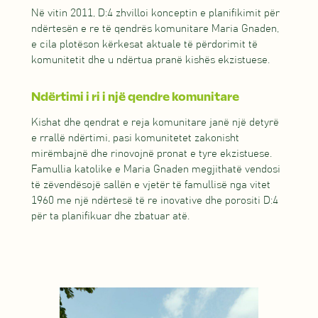
Në vitin 2011, D:4 zhvilloi konceptin e planifikimit për
ndërtesën e re të qendrës komunitare Maria Gnaden,
e cila plotëson kërkesat aktuale të përdorimit të
komunitetit dhe u ndërtua pranë kishës ekzistuese.
Ndërtimi i ri i një qendre komunitare
Kishat dhe qendrat e reja komunitare janë një detyrë
e rrallë ndërtimi, pasi komunitetet zakonisht
mirëmbajnë dhe rinovojnë pronat e tyre ekzistuese.
Famullia katolike e Maria Gnaden megjithatë vendosi
të zëvendësojë sallën e vjetër të famullisë nga vitet
1960 me një ndërtesë të re inovative dhe porositi D:4
për ta planifikuar dhe zbatuar atë.