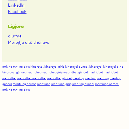
LinkedIn
Facebook
Ligjore
gjurmë
Mbrojtja e të dhënave
mrking
mrking giriş
kingroyal
kingroyal giriş
kingroyal güncel
kingroyal
kingroyal giriş
kingroyal güncel
madridbet
madridbet giriş
madridbet
güncel
madridbet madridbet
madridbet
madridbet madridbet
madridbet
güncel
meriting
meriting
meriting
meriting
güncel
meritking adresa
meritking
meritking giriş
meriting güncel
meritking adresa
mrking
mrking giriş