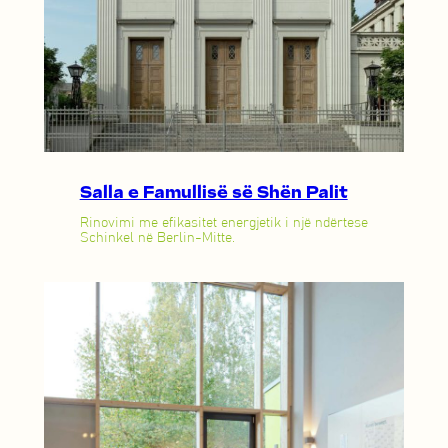
Salla e Famullisë së Shën Palit
Rinovimi me efikasitet energjetik i një ndërtese
Schinkel në Berlin-Mitte.