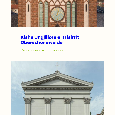
Kisha Ungjillore e Krishtit
Oberschöneweide
Raporti i ekspertit dhe rinovimi