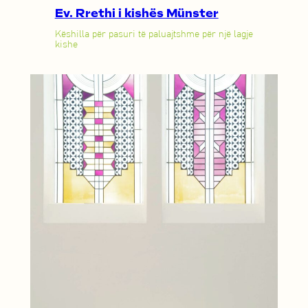
Ev. Rrethi i kishës Münster
Këshilla për pasuri të paluajtshme për një lagje
kishe