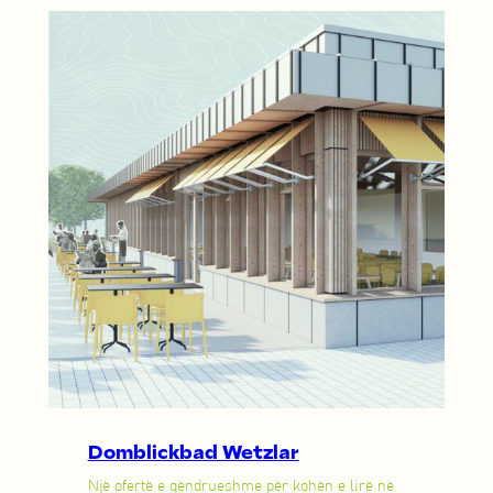
Domblickbad Wetzlar
Një ofertë e qëndrueshme për kohën e lirë në