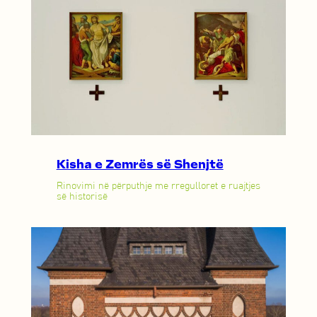
Kisha e Zemrës së Shenjtë
Rinovimi në përputhje me rregulloret e ruajtjes
së historisë