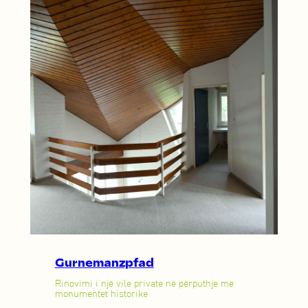
Gurnemanzpfad
Rinovimi i një vile private në përputhje me
monumentet historike