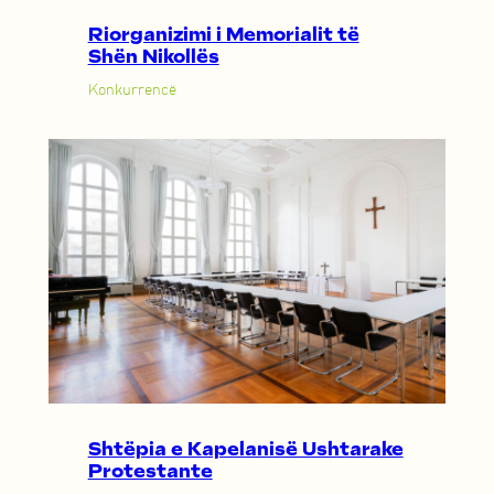
Riorganizimi i Memorialit të
Shën Nikollës
Konkurrencë
Shtëpia e Kapelanisë Ushtarake
Protestante