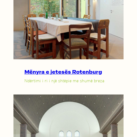
Mënyra e jetesës Rotenburg
Ndërtimi i ri i një shtëpie me shumë breza