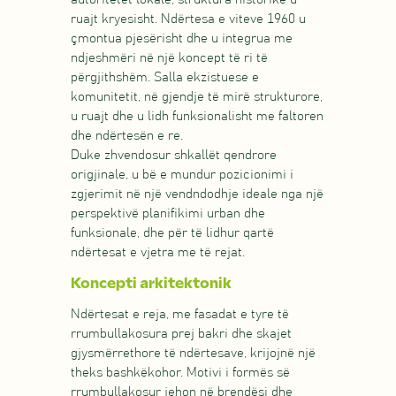
ruajt kryesisht. Ndërtesa e viteve 1960 u
çmontua pjesërisht dhe u integrua me
ndjeshmëri në një koncept të ri të
përgjithshëm. Salla ekzistuese e
komunitetit, në gjendje të mirë strukturore,
u ruajt dhe u lidh funksionalisht me faltoren
dhe ndërtesën e re.
Duke zhvendosur shkallët qendrore
origjinale, u bë e mundur pozicionimi i
zgjerimit në një vendndodhje ideale nga një
perspektivë planifikimi urban dhe
funksionale, dhe për të lidhur qartë
ndërtesat e vjetra me të rejat.
Koncepti arkitektonik
Ndërtesat e reja, me fasadat e tyre të
rrumbullakosura prej bakri dhe skajet
gjysmërrethore të ndërtesave, krijojnë një
theks bashkëkohor. Motivi i formës së
rrumbullakosur jehon në brendësi dhe