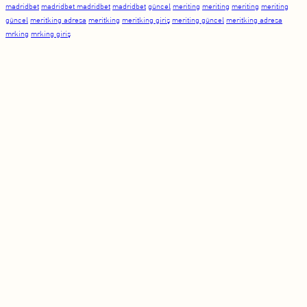
madridbet
madridbet madridbet
madridbet
güncel
meriting
meriting
meriting
meriting
güncel
meritking adresa
meritking
meritking giriş
meriting güncel
meritking adresa
mrking
mrking giriş