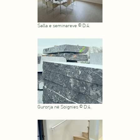
Salla e seminareve © D:4.
Gurorja në Soignies © D:4.