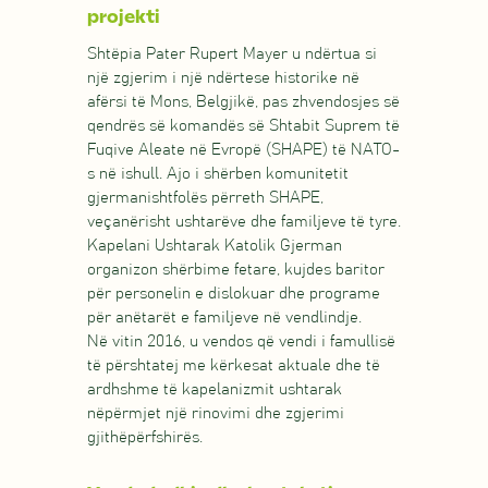
projekti
Shtëpia Pater Rupert Mayer u ndërtua si
një zgjerim i një ndërtese historike në
afërsi të Mons, Belgjikë, pas zhvendosjes së
qendrës së komandës së Shtabit Suprem të
Fuqive Aleate në Evropë (SHAPE) të NATO-
s në ishull. Ajo i shërben komunitetit
gjermanishtfolës përreth SHAPE,
veçanërisht ushtarëve dhe familjeve të tyre.
Kapelani Ushtarak Katolik Gjerman
organizon shërbime fetare, kujdes baritor
për personelin e dislokuar dhe programe
për anëtarët e familjeve në vendlindje.
Në vitin 2016, u vendos që vendi i famullisë
të përshtatej me kërkesat aktuale dhe të
ardhshme të kapelanizmit ushtarak
nëpërmjet një rinovimi dhe zgjerimi
gjithëpërfshirës.