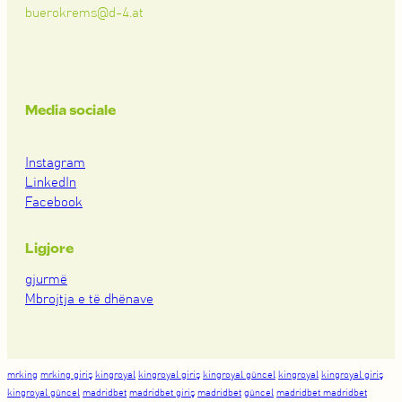
buerokrems@d-4.at
Media sociale
Instagram
LinkedIn
Facebook
Ligjore
gjurmë
Mbrojtja e të dhënave
mrking
mrking giriş
kingroyal
kingroyal giriş
kingroyal güncel
kingroyal
kingroyal giriş
kingroyal güncel
madridbet
madridbet giriş
madridbet
güncel
madridbet madridbet