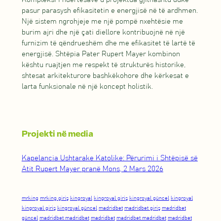
pasur parasysh efikasitetin e energjisë në të ardhmen.
Një sistem ngrohjeje me një pompë nxehtësie me
burim ajri dhe një çati diellore kontribuojnë në një
furnizim të qëndrueshëm dhe me efikasitet të lartë të
energjisë. Shtëpia Pater Rupert Mayer kombinon
kështu ruajtjen me respekt të strukturës historike,
shtesat arkitekturore bashkëkohore dhe kërkesat e
larta funksionale në një koncept holistik.
Projekti në media
Kapelancia Ushtarake Katolike: Përurimi i Shtëpisë së
Atit Rupert Mayer pranë Mons, 2 Mars 2026
mrking
mrking giriş
kingroyal
kingroyal giriş
kingroyal güncel
kingroyal
kingroyal giriş
kingroyal güncel
madridbet
madridbet giriş
madridbet
güncel
madridbet madridbet
madridbet
madridbet madridbet
madridbet