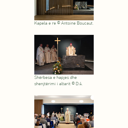
Kapela e re © Antoine Boucaut.
Shërbesa e hapjes dhe
shenjtërimi i altarit © D:4.