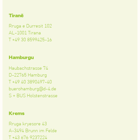
Tiranë
Rruga e Durresit 102
AL-1001 Tirana
T +49 30 8599425-16
Hamburgu
Haubachstrasse 74
D-22765 Hamburg
T +49 40 3890497-40
buerohamburg@d-4.de
S + BUS Holstenstrasse
Krems
Rruga kryesore 43
A-3494 Brunn im Felde
T +43 676 9237224