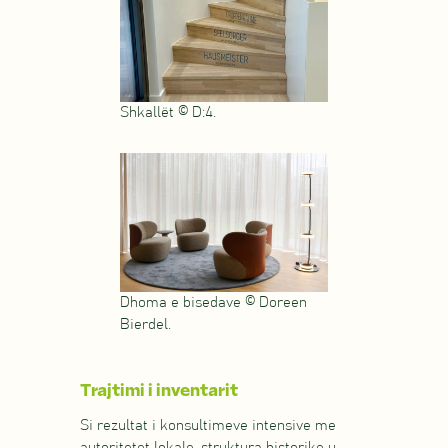
Shkallët © D:4.
Dhoma e bisedave © Doreen
Bierdel.
Trajtimi i inventarit
Si rezultat i konsultimeve intensive me
autoritetet lokale, struktura historike u