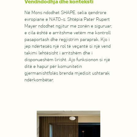
Vendndodhja dhe konteksti
Në Mons ndodhet SHAPE, selia qendrore
evropiane e NATO-s. Shtëpia Pater Rupert
Mayer ndodhet ngjitur me zonën e siguruar,
e cila është e arritshme vetëm me kontroll
pasaportash dhe regjistrim paraprak. Kjo i
jep ndërtesës një rol të veçantë si një vend
takimi lehtësisht i arritshëm dhe i
disponueshëm lirisht. Ajo funksionon si një
ditë e hapur për komunitetin
gjermanishtfolës brenda mjedisit ushtarak
ndërkombëtar.