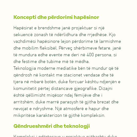
Koncepti dhe përdorimi hapësinor
Hapësirat e brendshme janë projektuar si një
sekuencë zonash të ndërlidhura dhe rrjedhëse. Kjo
vazhdimësi hapësinore lejon përdorime të larmishme
dhe mobilim fleksibël. Përveç shërbimeve fetare, janë
të mundura edhe evente me deri në 400 persona, si
dhe festime dhe tubime më të mëdha.
Teknologjia moderne mediatike bën të mundur që të
qëndrosh në kontakt me stacionet vendase dhe të
tjera në mbarë botën, duke forcuar kështu ndjenjën e
komunitetit përtej distancave gjeografike. Dizajni
është qëllimisht miqësor ndaj fëmijëve dhe i
arritshëm, duke marrë parasysh të gjitha brezat dhe
nevojat e ndryshme. Një atmosferë e hapur dhe
mikpritëse karakterizon të gjithë kompleksin.
Qëndrueshmëri dhe teknologji
Kompleksi i ndërtesave u projektua gjithashtu duke