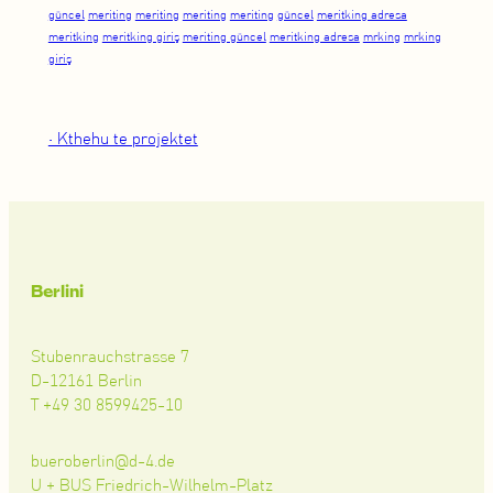
güncel
meriting
meriting
meriting
meriting
güncel
meritking adresa
meritking
meritking giriş
meriting güncel
meritking adresa
mrking
mrking
giriş
• Kthehu te projektet
Berlini
Stubenrauchstrasse 7
D-12161 Berlin
T +49 30 8599425-10
bueroberlin@d-4.de
U + BUS Friedrich-Wilhelm-Platz