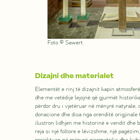
Foto © Sawert.
Dizajni dhe materialet
Elementët e rinj të dizajnit kapin atmosfe
dhe me vetëdije lejojnë që gjurmët histori
përdor dru i vjetëruar në mënyrë natyrale, d
donacione dhe disa nga orenditë origjinale 
ilustron lidhjen me historinë e vendit dhe b
reja si një foltore e lëvizshme, një pagëzi