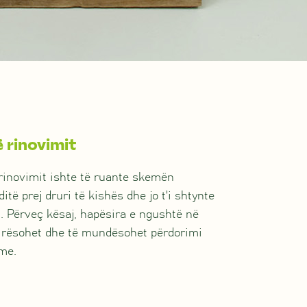
ë rinovimit
 rinovimit ishte të ruante skemën
itë prej druri të kishës dhe jo t'i shtynte
a. Përveç kësaj, hapësira e ngushtë në
irësohet dhe të mundësohet përdorimi
hme.