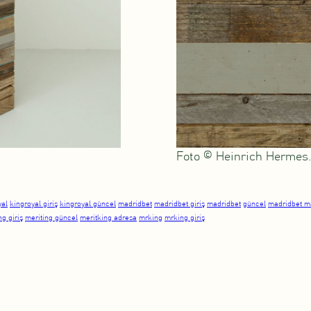
Foto © Heinrich Hermes.
yal
kingroyal giriş
kingroyal güncel
madridbet
madridbet giriş
madridbet
güncel
madridbet m
ng giriş
meriting güncel
meritking adresa
mrking
mrking giriş