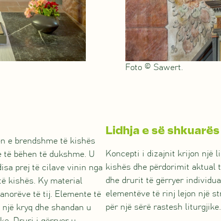
Foto © Sawert.
Lidhja e së shkuarë
rën e brendshme të kishës
Koncepti i dizajnit krijon një
ke të bëhen të dukshme. U
kishës dhe përdorimit aktual 
isa prej të cilave vinin nga
dhe drurit të gërryer individu
të kishës. Ky material
elementëve të rinj lejon një s
anorëve të tij. Elemente të
për një sërë rastesh liturgjike.
m, një kryq dhe shandan u