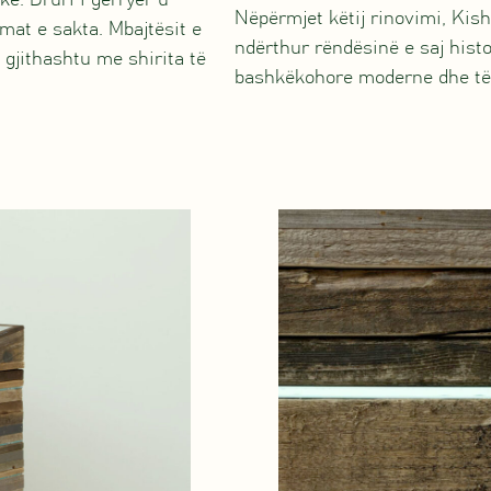
e. Druri i gërryer u
Nëpërmjet këtij rinovimi, Ki
at e sakta. Mbajtësit e
ndërthur rëndësinë e saj hist
 gjithashtu me shirita të
bashkëkohore moderne dhe të