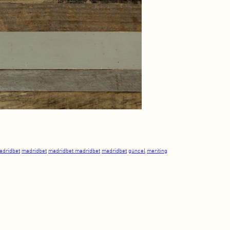
adridbet
madridbet
madridbet madridbet
madridbet
güncel
meriting