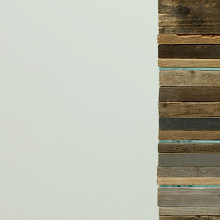
BRENDSHME
,
PRONAT E KISHËS
Kisha Prote
në Wiesbad
Koncepti i projektimit
Wiesbaden
2010