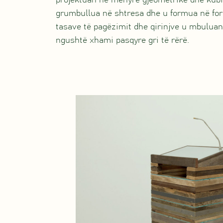
projektuan në mënyrë gjeometrike dhe kubik
grumbullua në shtresa dhe u formua në form
tasave të pagëzimit dhe qirinjve u mbuluan
ngushtë xhami pasqyre gri të rërë.