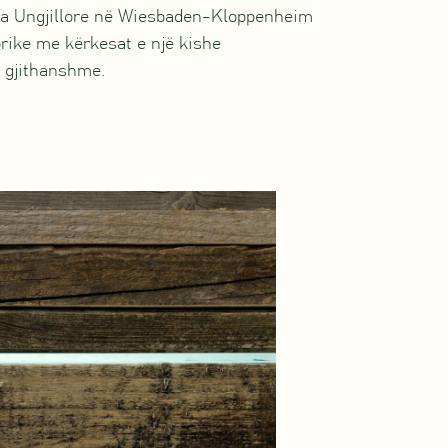
sha Ungjillore në Wiesbaden-Kloppenheim
orike me kërkesat e një kishe
 gjithanshme.