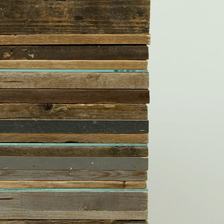
stante
en