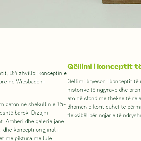
Qëllimi i konceptit t
it, D:4 zhvilloi konceptin e
Qëllimi kryesor i konceptit të
lore në Wiesbaden-
historike të ngjyrave dhe orend
ato në sfond me thekse të rej
m daton në shekullin e 15-
dhomën e korit duhet të përm
jeshtë barok. Dizajni
fleksibël për ngjarje të ndrys
t. Amberi dhe galeria janë
 dhe koncepti origjinal i
et me piktura me lule.