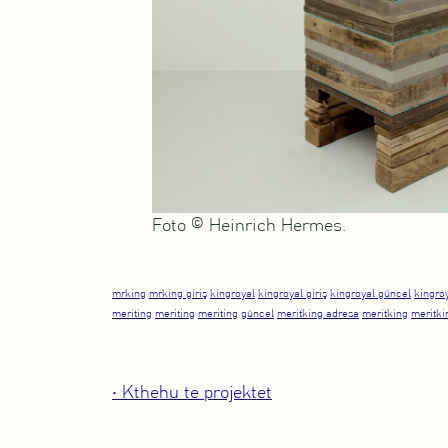
Foto © Heinrich Hermes.
mrking
mrking giriş
kingroyal
kingroyal giriş
kingroyal güncel
kingro
meriting
meriting
meriting
güncel
meritking adresa
meritking
meritki
• Kthehu te projektet