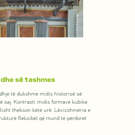
s dhe së tashmes
 lidhje të dukshme midis historisë së
të saj. Kontrasti midis formave kubike
alisht thekson këtë urë. Lëvizshmëria e
trukturë fleksibël që mund të përdoret