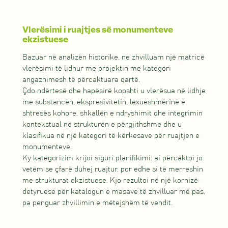
Vlerësimi i ruajtjes së monumenteve
ekzistuese
Bazuar në analizën historike, ne zhvilluam një matricë
vlerësimi të lidhur me projektin me kategori
angazhimesh të përcaktuara qartë.
Çdo ndërtesë dhe hapësirë ​​kopshti u vlerësua në lidhje
me substancën, ekspresivitetin, lexueshmërinë e
shtresës kohore, shkallën e ndryshimit dhe integrimin
kontekstual në strukturën e përgjithshme dhe u
klasifikua në një kategori të kërkesave për ruajtjen e
monumenteve.
Ky kategorizim krijoi siguri planifikimi: ai përcaktoi jo
vetëm se çfarë duhej ruajtur, por edhe si të merreshin
me strukturat ekzistuese. Kjo rezultoi në një kornizë
detyruese për katalogun e masave të zhvilluar më pas,
pa penguar zhvillimin e mëtejshëm të vendit.