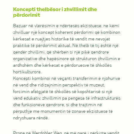
Koncepti thelbësor i zhvillimit dhe
përdorimit
Bazuar në vlerësimin e ndërtesës ekzistuese, ne kemi
zhvilluar një koncept koherent përdorimi që kombinon
kërkesat e ruajtjes historike të vendit me nevojat
praktike të përdorimit aktual. Në thelb të tij është një
qendër zhvillimi, që shërben si një pikë qendrore
organizative dhe hapësinore që strukturon zhvillimin e
ardhshëm dhe kërkesat e përdoruesve të shkollës
hortikulturore.
Koncepti kombinoi në veçanti transferimin e njohurive
në vend dhe ridizajnimin perspektiv të muzeut,
forcimin afatgjatë të shkollës së kopshtarisë si një
vend edukativ, zhvillimin pa pengesa të infrastrukturës
dhe funksioneve qendrore, si dhe trajtimin në
përputhje me monumentin të zonave ekzistuese të
ndryshuara rëndë.
Prona në Werdohler Weg, që më parë i përkiste vendit