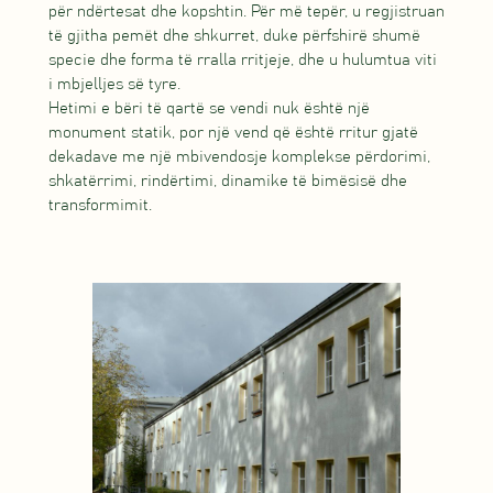
për ndërtesat dhe kopshtin. Për më tepër, u regjistruan
të gjitha pemët dhe shkurret, duke përfshirë shumë
specie dhe forma të rralla rritjeje, dhe u hulumtua viti
i mbjelljes së tyre.
Hetimi e bëri të qartë se vendi nuk është një
monument statik, por një vend që është rritur gjatë
dekadave me një mbivendosje komplekse përdorimi,
shkatërrimi, rindërtimi, dinamike të bimësisë dhe
transformimit.