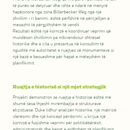
të punës së detyruar dhe ishte e ndarë në mënyrë
hapësinore nga zona Billerbecker Weg nga një
zhvillim i ri banimi, është përfshirë në përcjelljen e
mesazhit të përgjithshëm të vendit.
Rezultati është një kornizë e koordinuar veprimi që
mundëson zhvillimin pa mbivendosur shtresat
historike dhe e cila u prezantua në konsultim të
ngushtë me autoritetet e ruajtjes së monumenteve si
një bazë e besueshme për hapat e mëtejshëm të
planifikimit.
Ruajtja e historisë si një mjet strategjik
Projekti demonstron se ruajtja e historisë është më
shumë sesa thjesht mirëmbajtja e strukturave
ekzistuese. Duke lidhur analizën historike, një matricë
vlerësimi dhe një koncept përdorimi, u krijua një
kornizë e fuqishme veprimi për politikëbërësit,
administratorët dhe hapat e ardhshëm të planifikimit.