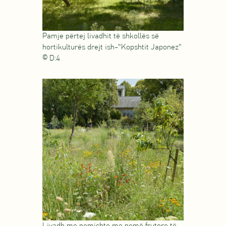
Pamje përtej livadhit të shkollës së
hortikulturës drejt ish-"Kopshtit Japonez"
© D:4
Livadh me pemishte me pemë frutore të