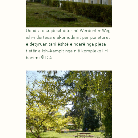
Qendra e kujdesit ditor në Werdohler Weg,
ish-ndërtesa e akomodimit për punëtorët
e detyruar, tani është e ndarë nga pjesa
tjetër e ish-kampit nga një kompleks i ri
banimi © D:4.