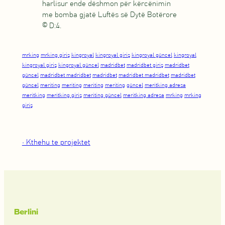
harlisur ende dëshmon për kërcënimin
me bomba gjatë Luftës së Dytë Botërore
© D:4.
mrking
mrking giriş
kingroyal
kingroyal giriş
kingroyal güncel
kingroyal
kingroyal giriş
kingroyal güncel
madridbet
madridbet giriş
madridbet
güncel
madridbet madridbet
madridbet
madridbet madridbet
madridbet
güncel
meriting
meriting
meriting
meriting
güncel
meritking adresa
meritking
meritking giriş
meriting güncel
meritking adresa
mrking
mrking
giriş
• Kthehu te projektet
Berlini