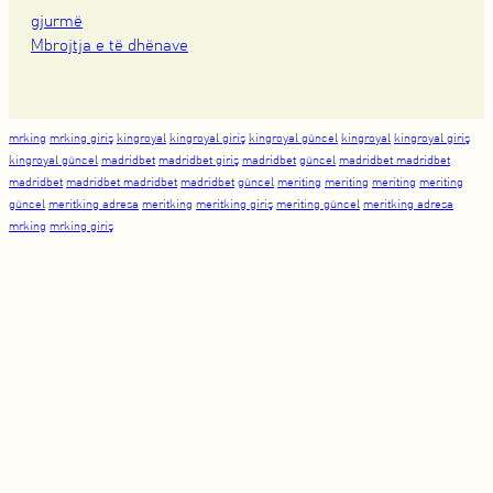
gjurmë
Mbrojtja e të dhënave
mrking
mrking giriş
kingroyal
kingroyal giriş
kingroyal güncel
kingroyal
kingroyal giriş
kingroyal güncel
madridbet
madridbet giriş
madridbet
güncel
madridbet madridbet
madridbet
madridbet madridbet
madridbet
güncel
meriting
meriting
meriting
meriting
güncel
meritking adresa
meritking
meritking giriş
meriting güncel
meritking adresa
mrking
mrking giriş