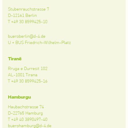
Stubenrauchstrasse 7
D-12161 Berlin
T +49 30 8599425-10
bueroberlin@d-4.de
U + BUS Friedrich-Wilhelm-Platz
Tiranë
Rruga e Durresit 102
AL-1001 Tirana
T +49 30 8599425-16
Hamburgu
Haubachstrasse 74
D-22765 Hamburg
T +49 40 3890497-40
buerohamburg@d-4.de