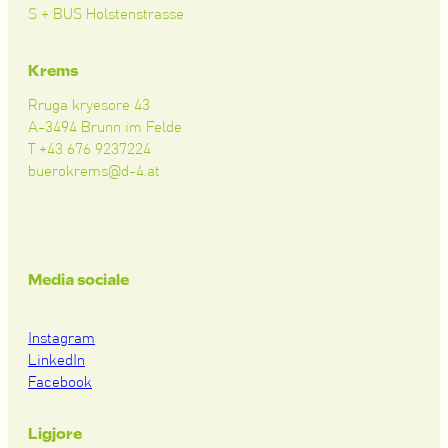
S + BUS Holstenstrasse
Krems
Rruga kryesore 43
A-3494 Brunn im Felde
T +43 676 9237224
buerokrems@d-4.at
Media sociale
Instagram
LinkedIn
Facebook
Ligjore