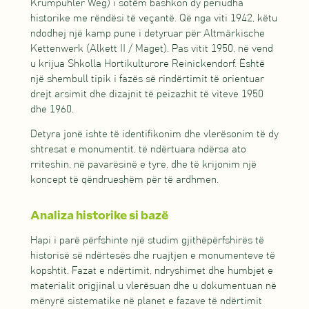
Krumpuhler Weg) i sotëm bashkon dy periudha
historike me rëndësi të veçantë. Që nga viti 1942, këtu
ndodhej një kamp pune i detyruar për Altmärkische
Kettenwerk (Alkett II / Maget). Pas vitit 1950, në vend
u krijua Shkolla Hortikulturore Reinickendorf. Është
një shembull tipik i fazës së rindërtimit të orientuar
drejt arsimit dhe dizajnit të peizazhit të viteve 1950
dhe 1960.
Detyra jonë ishte të identifikonim dhe vlerësonim të dy
shtresat e monumentit, të ndërtuara ndërsa ato
rriteshin, në pavarësinë e tyre, dhe të krijonim një
koncept të qëndrueshëm për të ardhmen.
Analiza historike si bazë
Hapi i parë përfshinte një studim gjithëpërfshirës të
historisë së ndërtesës dhe ruajtjen e monumenteve të
kopshtit. Fazat e ndërtimit, ndryshimet dhe humbjet e
materialit origjinal u vlerësuan dhe u dokumentuan në
mënyrë sistematike në planet e fazave të ndërtimit