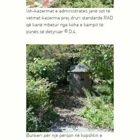
Ish-kazermat e administratës janë sot të
vetmet kazerma prej druri standarde RAD
që kanë mbetur nga koha e kampit të
punës së detyruar © D:4.
Bunkeri për një person në kopshtin e