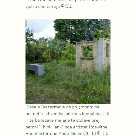
vjetra dhe të reja © D:4.
Pjesa e “kazermave që po çmontojnë
helmet” u zhvendos përmes kompleksit të
ri të banesave me anë të stolave ​​prej
betoni “Think Tank” nga artistet Roswitha
Baumeister dhe Anita Meier (2010) © D:4.