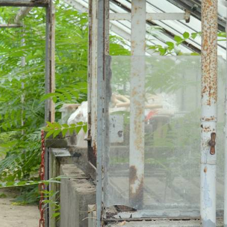
ONSERVATION DES JARDINS
llerbeck
dinage