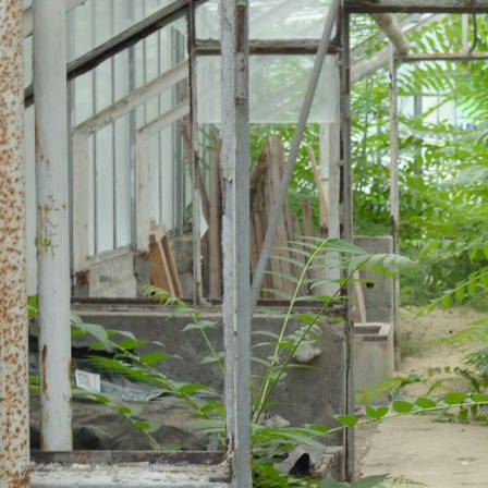
CONSERVATION DU PATRIMOINE
, 
C
HISTORIQUES
Chemin de Bi
Lieu de mémoire et école de jar
Berlin
2025