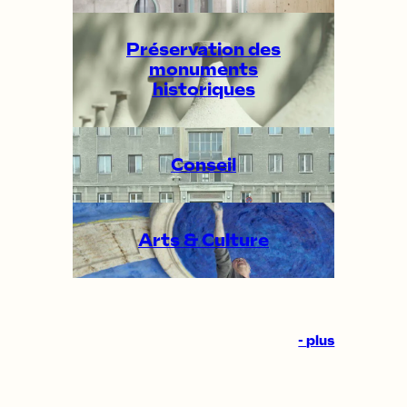
Préservation des
monuments
historiques
Conseil
Arts &
Culture
-
plus