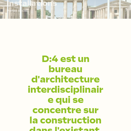
Installations
Portes du ciel
D:4 est un
bureau
d'architecture
interdisciplinair
e qui se
concentre sur
la construction
dans l'existant.