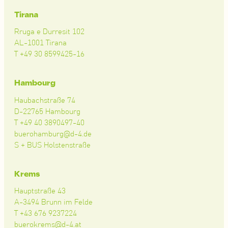
Tirana
Rruga e Durresit 102
AL-1001 Tirana
T +49 30 8599425-16
Hambourg
Haubachstraße 74
D-22765 Hambourg
T +49 40 3890497-40
buerohamburg@d-4.de
S + BUS Holstenstraße
Krems
Hauptstraße 43
A-3494 Brunn im Felde
T +43 676 9237224
buerokrems@d-4.at