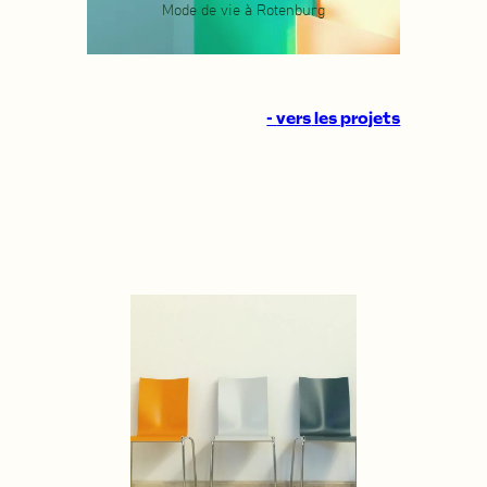
Mode de vie à Rotenburg
-
vers
les projets