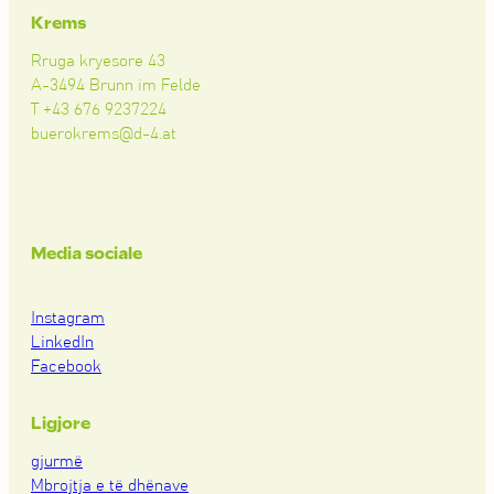
Krems
Rruga kryesore 43
A-3494 Brunn im Felde
T +43 676 9237224
buerokrems@d-4.at
Media sociale
Instagram
LinkedIn
Facebook
Ligjore
gjurmë
Mbrojtja e të dhënave