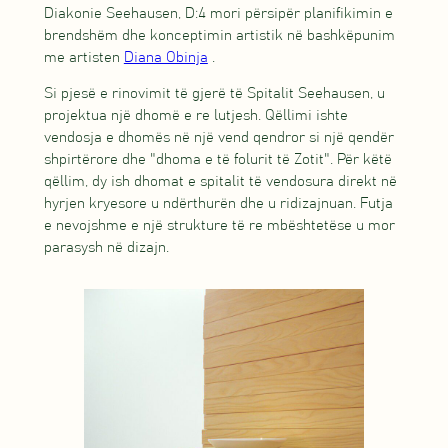
Diakonie Seehausen, D:4 mori përsipër planifikimin e
brendshëm dhe konceptimin artistik në bashkëpunim
me artisten
Diana Obinja
.
Si pjesë e rinovimit të gjerë të Spitalit Seehausen, u
projektua një dhomë e re lutjesh. Qëllimi ishte
vendosja e dhomës në një vend qendror si një qendër
shpirtërore dhe "dhoma e të folurit të Zotit". Për këtë
qëllim, dy ish dhomat e spitalit të vendosura direkt në
hyrjen kryesore u ndërthurën dhe u ridizajnuan. Futja
e nevojshme e një strukture të re mbështetëse u mor
parasysh në dizajn.