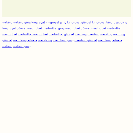
mrking
mrking giriş
kingroyal
kingroyal giriş
kingroyal güncel
kingroyal
kingroyal giriş
kingroyal güncel
madridbet
madridbet giriş
madridbet
güncel
madridbet madridbet
madridbet
madridbet madridbet
madridbet
güncel
meriting
meriting
meriting
meriting
güncel
meritking adresa
meritking
meritking giriş
meriting güncel
meritking adresa
mrking
mrking giriş