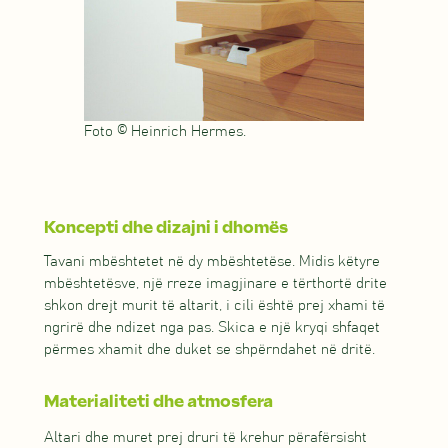
Foto © Heinrich Hermes.
Koncepti dhe dizajni i dhomës
Tavani mbështetet në dy mbështetëse. Midis këtyre
mbështetësve, një rreze imagjinare e tërthortë drite
shkon drejt murit të altarit, i cili është prej xhami të
ngrirë dhe ndizet nga pas. Skica e një kryqi shfaqet
përmes xhamit dhe duket se shpërndahet në dritë.
Materialiteti dhe atmosfera
Altari dhe muret prej druri të krehur përafërsisht