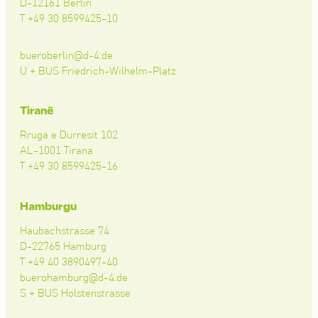
D-12161 Berlin
T +49 30 8599425-10
bueroberlin@d-4.de
U + BUS Friedrich-Wilhelm-Platz
Tiranë
Rruga e Durresit 102
AL-1001 Tirana
T +49 30 8599425-16
Hamburgu
Haubachstrasse 74
D-22765 Hamburg
T +49 40 3890497-40
buerohamburg@d-4.de
S + BUS Holstenstrasse