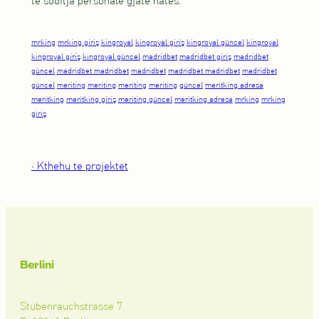
te soditja personale gjatë natës.
mrking
mrking giriş
kingroyal
kingroyal giriş
kingroyal güncel
kingroyal
kingroyal giriş
kingroyal güncel
madridbet
madridbet giriş
madridbet
güncel
madridbet madridbet
madridbet
madridbet madridbet
madridbet
güncel
meriting
meriting
meriting
meriting
güncel
meritking adresa
meritking
meritking giriş
meriting güncel
meritking adresa
mrking
mrking
giriş
• Kthehu te projektet
Berlini
Stubenrauchstrasse 7