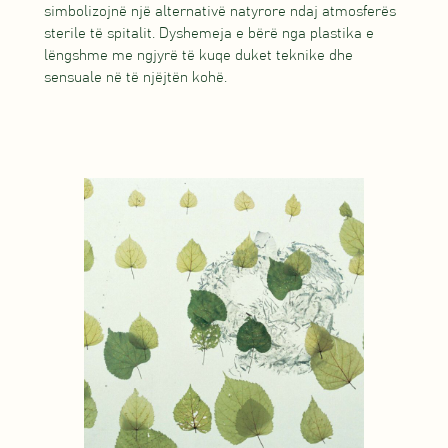
simbolizojnë një alternativë natyrore ndaj atmosferës
sterile të spitalit. Dyshemeja e bërë nga plastika e
lëngshme me ngjyrë të kuqe duket teknike dhe
sensuale në të njëjtën kohë.