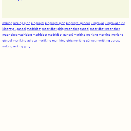
mrking
mrking giriş
kingroyal
kingroyal giriş
kingroyal güncel
kingroyal
kingroyal giriş
kingroyal güncel
madridbet
madridbet giriş
madridbet
güncel
madridbet madridbet
madridbet
madridbet madridbet
madridbet
güncel
meriting
meriting
meriting
meriting
güncel
meritking adresa
meritking
meritking giriş
meriting güncel
meritking adresa
mrking
mrking giriş