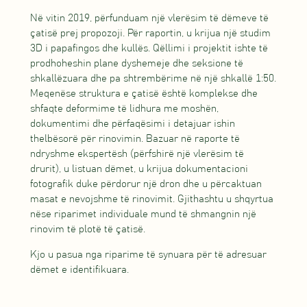
Në vitin 2019, përfunduam një vlerësim të dëmeve të
çatisë prej propozoji. Për raportin, u krijua një studim
3D i papafingos dhe kullës. Qëllimi i projektit ishte të
prodhoheshin plane dyshemeje dhe seksione të
shkallëzuara dhe pa shtrembërime në një shkallë 1:50.
Meqenëse struktura e çatisë është komplekse dhe
shfaqte deformime të lidhura me moshën,
dokumentimi dhe përfaqësimi i detajuar ishin
thelbësorë për rinovimin. Bazuar në raporte të
ndryshme ekspertësh (përfshirë një vlerësim të
drurit), u listuan dëmet, u krijua dokumentacioni
fotografik duke përdorur një dron dhe u përcaktuan
masat e nevojshme të rinovimit. Gjithashtu u shqyrtua
nëse riparimet individuale mund të shmangnin një
rinovim të plotë të çatisë.
Kjo u pasua nga riparime të synuara për të adresuar
dëmet e identifikuara.