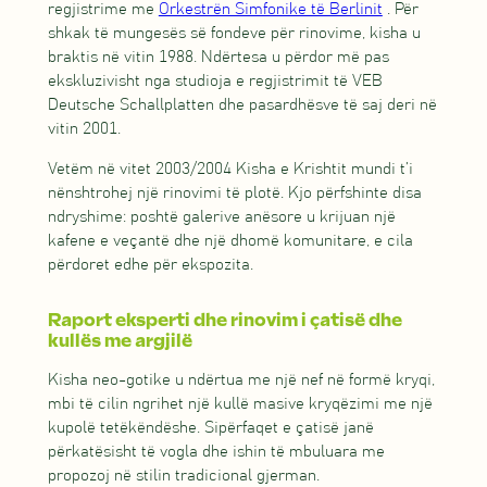
regjistrime me
Orkestrën Simfonike të Berlinit
. Për
shkak të mungesës së fondeve për rinovime, kisha u
braktis në vitin 1988. Ndërtesa u përdor më pas
ekskluzivisht nga studioja e regjistrimit të VEB
Deutsche Schallplatten dhe pasardhësve të saj deri në
vitin 2001.
Vetëm në vitet 2003/2004 Kisha e Krishtit mundi t’i
nënshtrohej një rinovimi të plotë. Kjo përfshinte disa
ndryshime: poshtë galerive anësore u krijuan një
kafene e veçantë dhe një dhomë komunitare, e cila
përdoret edhe për ekspozita.
Raport eksperti dhe rinovim i çatisë dhe
kullës me argjilë
Kisha neo-gotike u ndërtua me një nef në formë kryqi,
mbi të cilin ngrihet një kullë masive kryqëzimi me një
kupolë tetëkëndëshe. Sipërfaqet e çatisë janë
përkatësisht të vogla dhe ishin të mbuluara me
propozoj në stilin tradicional gjerman.