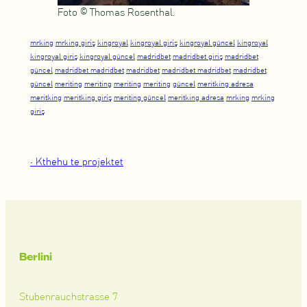
Foto © Thomas Rosenthal.
mrking
mrking giriş
kingroyal
kingroyal giriş
kingroyal güncel
kingroyal
kingroyal giriş
kingroyal güncel
madridbet
madridbet giriş
madridbet
güncel
madridbet madridbet
madridbet
madridbet madridbet
madridbet
güncel
meriting
meriting
meriting
meriting
güncel
meritking adresa
meritking
meritking giriş
meriting güncel
meritking adresa
mrking
mrking
giriş
• Kthehu te projektet
Berlini
Stubenrauchstrasse 7