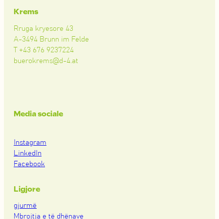
Krems
Rruga kryesore 43
A-3494 Brunn im Felde
T +43 676 9237224
buerokrems@d-4.at
Media sociale
Instagram
LinkedIn
Facebook
Ligjore
gjurmë
Mbrojtja e të dhënave