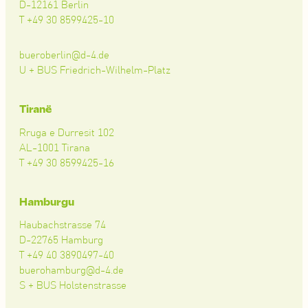
D-12161 Berlin
T +49 30 8599425-10
bueroberlin@d-4.de
U + BUS Friedrich-Wilhelm-Platz
Tiranë
Rruga e Durresit 102
AL-1001 Tirana
T +49 30 8599425-16
Hamburgu
Haubachstrasse 74
D-22765 Hamburg
T +49 40 3890497-40
buerohamburg@d-4.de
S + BUS Holstenstrasse