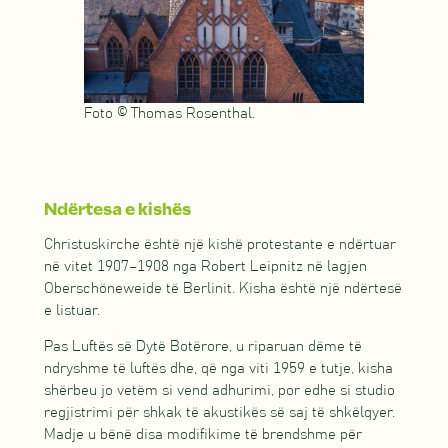
Foto © Thomas Rosenthal.
Ndërtesa e kishës
Christuskirche është një kishë protestante e ndërtuar
në vitet 1907–1908 nga Robert Leipnitz në lagjen
Oberschöneweide të Berlinit. Kisha është një ndërtesë
e listuar.
Pas Luftës së Dytë Botërore, u riparuan dëme të
ndryshme të luftës dhe, që nga viti 1959 e tutje, kisha
shërbeu jo vetëm si vend adhurimi, por edhe si studio
regjistrimi për shkak të akustikës së saj të shkëlqyer.
Madje u bënë disa modifikime të brendshme për