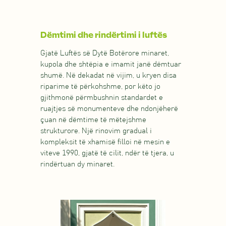
Dëmtimi dhe rindërtimi i luftës
Gjatë Luftës së Dytë Botërore minaret,
kupola dhe shtëpia e imamit janë dëmtuar
shumë. Në dekadat në vijim, u kryen disa
riparime të përkohshme, por këto jo
gjithmonë përmbushnin standardet e
ruajtjes së monumenteve dhe ndonjëherë
çuan në dëmtime të mëtejshme
strukturore. Një rinovim gradual i
kompleksit të xhamisë filloi në mesin e
viteve 1990, gjatë të cilit, ndër të tjera, u
rindërtuan dy minaret.