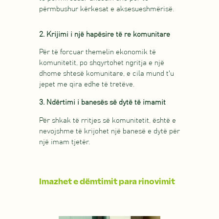
përmbushur kërkesat e aksesueshmërisë.
2. Krijimi i një hapësire të re komunitare
Për të forcuar themelin ekonomik të
komunitetit, po shqyrtohet ngritja e një
dhome shtesë komunitare, e cila mund t'u
jepet me qira edhe të tretëve.
3. Ndërtimi i banesës së dytë të imamit
Për shkak të rritjes së komunitetit, është e
nevojshme të krijohet një banesë e dytë për
një imam tjetër.
Imazhet e dëmtimit para rinovimit