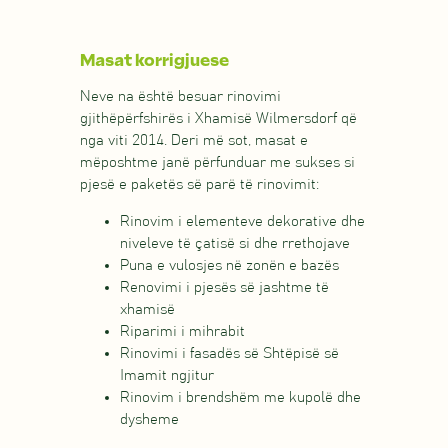
Masat korrigjuese
Neve na është besuar rinovimi
gjithëpërfshirës i Xhamisë Wilmersdorf që
nga viti 2014. Deri më sot, masat e
mëposhtme janë përfunduar me sukses si
pjesë e paketës së parë të rinovimit:
Rinovim i elementeve dekorative dhe
niveleve të çatisë si dhe rrethojave
Puna e vulosjes në zonën e bazës
Renovimi i pjesës së jashtme të
xhamisë
Riparimi i mihrabit
Rinovimi i fasadës së Shtëpisë së
Imamit ngjitur
Rinovim i brendshëm me kupolë dhe
dysheme