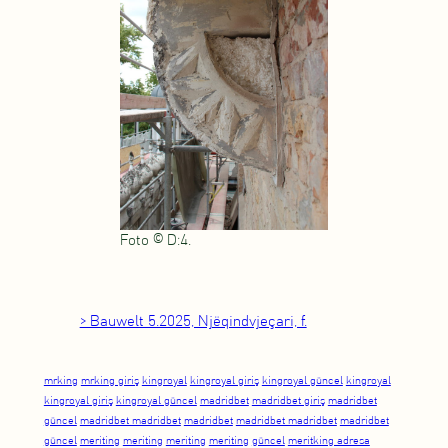
Foto © D:4.
> Bauwelt 5.2025, Njëqindvjeçari, f.
mrking
mrking giriş
kingroyal
kingroyal giriş
kingroyal güncel
kingroyal
kingroyal giriş
kingroyal güncel
madridbet
madridbet giriş
madridbet
güncel
madridbet madridbet
madridbet
madridbet madridbet
madridbet
güncel
meriting
meriting
meriting
meriting
güncel
meritking adresa