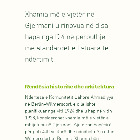
Xhamia më e vjetër në
Gjermani u rinovua në disa
hapa nga D:4 në përputhje
me standardet e listuara të
ndërtimit.
Rëndësia historike dhe arkitektura
Ndërtesa e Komunitetit Lahore Ahmadiyya
në Berlin-Wilmersdorf, e cila ishte
planifikuar nga viti 1924 dhe u hap në vitin
1928, konsiderohet xhamia më e vjetër e
mbijetuar në Gjermani. Ajo ofron hapësirë
për gati 400 vizitorë dhe ndodhet në rrethin
Wilmersdorf të Berlinit. Xhamia bën