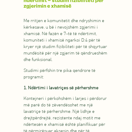
ndërtimit – studim fizibiliteti për
zgjerimin e xhamisë
Me rritjen e komunitetit dhe ndryshimin e
kërkesave, u bë i nevojshëm zgjerimi i
xhamisë. Në fazën e 7-të të ndërtimit,
komuniteti i xhamisë ngarkoi D:4 për të
kryer një studim fizibiliteti për të shqyrtuar
mundësitë për një zgjerim të qëndrueshëm
dhe funksional.
Studimi përfshin tre pika qendrore të
programit:
1. Ndërtimi i lavatriçes së përhershme
Kontejneri i përkohshëm i larjes i përdorur
më parë do të zëvendësohet me një
lavatriçe të përhershme. Një lidhje e
drejtpërdrejtë, rezistente ndaj motit me
ndërtesën e xhamisë është planifikuar për
të përmirësuar aksesin dhe për të