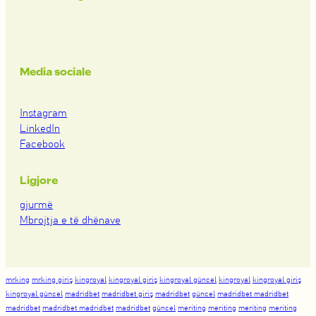
Media sociale
Instagram
LinkedIn
Facebook
Ligjore
gjurmë
Mbrojtja e të dhënave
mrking
mrking giriş
kingroyal
kingroyal giriş
kingroyal güncel
kingroyal
kingroyal giriş
kingroyal güncel
madridbet
madridbet giriş
madridbet
güncel
madridbet madridbet
madridbet
madridbet madridbet
madridbet
güncel
meriting
meriting
meriting
meriting