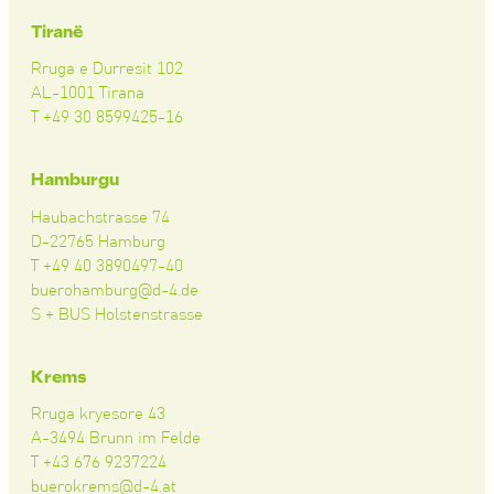
Tiranë
Rruga e Durresit 102
AL-1001 Tirana
T +49 30 8599425-16
Hamburgu
Haubachstrasse 74
D-22765 Hamburg
T +49 40 3890497-40
buerohamburg@d-4.de
S + BUS Holstenstrasse
Krems
Rruga kryesore 43
A-3494 Brunn im Felde
T +43 676 9237224
buerokrems@d-4.at