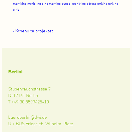
meritking
meritking giriş
meriting güncel
meritking adresa
mrking
mrking
giriş
• Kthehu te projektet
Berlini
Stubenrauchstrasse 7
D-12161 Berlin
T +49 30 8599425-10
bueroberlin@d-4.de
U + BUS Friedrich-Wilhelm-Platz