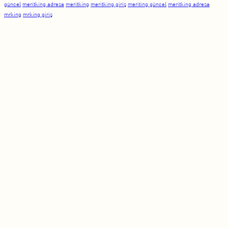
güncel
meritking adresa
meritking
meritking giriş
meriting güncel
meritking adresa
mrking
mrking giriş