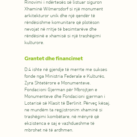
Rinovimi i ndërtesës së listuar siguron
Xhaminë Wilmersdorf si një monument
arkitekturor unik dhe një qendër të
rëndësishme komunitare që plotëson
nevojat në rritje të besimtarëve dhe
rëndësinë e xhamisë si një trashëgimi
kulturore.
Grantet dhe financimet
D:4 ishte në gjendje të merrte me sukses
fonde nga Ministria Federale e Kulturës,
Zyra Shtetërore e Monumenteve,
Fondacioni Gjerman për Mbrojtjen e
Monumenteve dhe Fondacioni gjerman i
Lotarisë së Klasit të Berlinit. Përveç kësaj,
ne mundëm ta regjistronim xhaminë si
trashëgimi kombëtare, në mënyrë që
ekzistenca e saj e vazhdueshme të
mbrohet në të ardhmen.