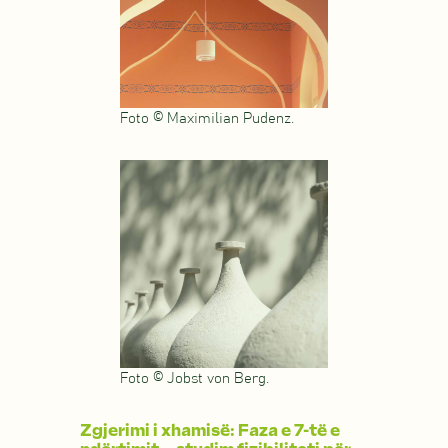
Foto © Maximilian Pudenz.
Foto © Jobst von Berg.
Zgjerimi i xhamisë: Faza e 7-të e