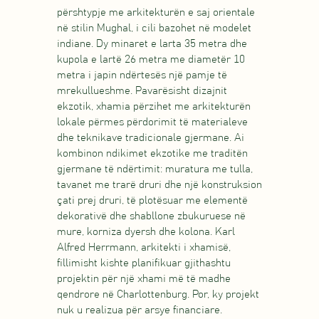
përshtypje me arkitekturën e saj orientale
në stilin Mughal, i cili bazohet në modelet
indiane. Dy minaret e larta 35 metra dhe
kupola e lartë 26 metra me diametër 10
metra i japin ndërtesës një pamje të
mrekullueshme. Pavarësisht dizajnit
ekzotik, xhamia përzihet me arkitekturën
lokale përmes përdorimit të materialeve
dhe teknikave tradicionale gjermane. Ai
kombinon ndikimet ekzotike me traditën
gjermane të ndërtimit: muratura me tulla,
tavanet me trarë druri dhe një konstruksion
çati prej druri, të plotësuar me elementë
dekorativë dhe shabllone zbukuruese në
mure, korniza dyersh dhe kolona. Karl
Alfred Herrmann, arkitekti i xhamisë,
fillimisht kishte planifikuar gjithashtu
projektin për një xhami më të madhe
qendrore në Charlottenburg. Por, ky projekt
nuk u realizua për arsye financiare.