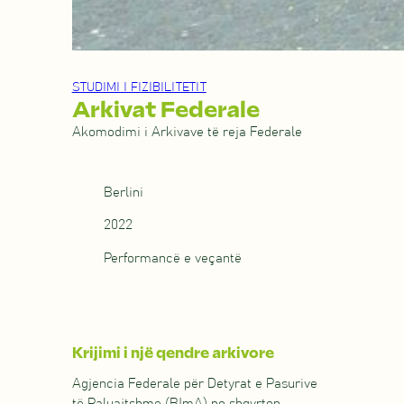
STUDIMI I FIZIBILITETIT
Arkivat Federale
Akomodimi i Arkivave të reja Federale
Berlini
2022
Performancë e veçantë
Krijimi i një qendre arkivore
Agjencia Federale për Detyrat e Pasurive
të Paluajtshme (BImA) po shqyrton