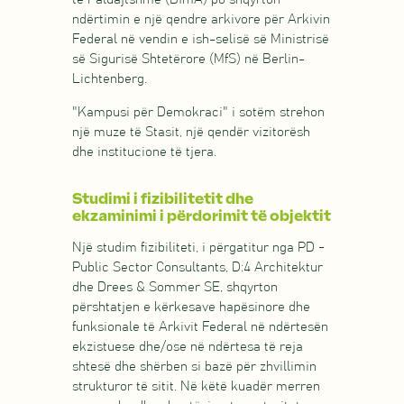
ndërtimin e një qendre arkivore për Arkivin
Federal në vendin e ish-selisë së Ministrisë
së Sigurisë Shtetërore (MfS) në Berlin-
Lichtenberg.
"Kampusi për Demokraci" i sotëm strehon
një muze të Stasit, një qendër vizitorësh
dhe institucione të tjera.
Studimi i fizibilitetit dhe
ekzaminimi i përdorimit të objektit
Një studim fizibiliteti, i përgatitur nga PD -
Public Sector Consultants, D:4 Architektur
dhe Drees & Sommer SE, shqyrton
përshtatjen e kërkesave hapësinore dhe
funksionale të Arkivit Federal në ndërtesën
ekzistuese dhe/ose në ndërtesa të reja
shtesë dhe shërben si bazë për zhvillimin
strukturor të sitit. Në këtë kuadër merren