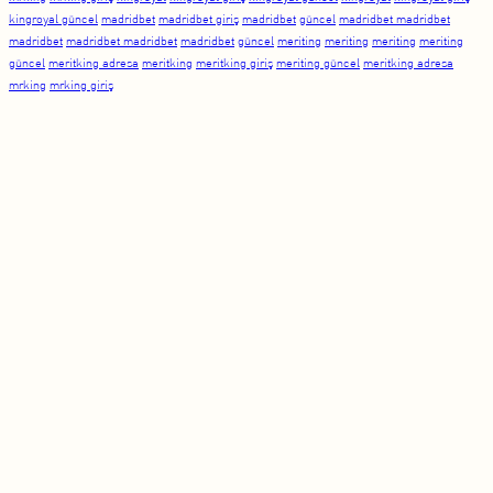
kingroyal güncel
madridbet
madridbet giriş
madridbet
güncel
madridbet madridbet
madridbet
madridbet madridbet
madridbet
güncel
meriting
meriting
meriting
meriting
güncel
meritking adresa
meritking
meritking giriş
meriting güncel
meritking adresa
mrking
mrking giriş