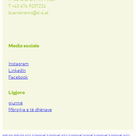
T +43 676 9237224
buerokrems@d-4.at
Media sociale
Instagram
LinkedIn
Facebook
Ligjore
gjurmë
Mbrojtja e të dhënave
mrking
mrking giriş
kingroyal
kingroyal giriş
kingroyal güncel
kingroyal
kingroyal giriş