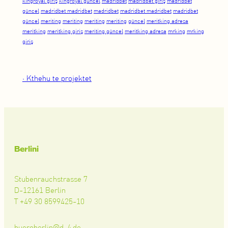
kingroyal giriş
kingroyal güncel
madridbet
madridbet giriş
madridbet
güncel
madridbet madridbet
madridbet
madridbet madridbet
madridbet
güncel
meriting
meriting
meriting
meriting
güncel
meritking adresa
meritking
meritking giriş
meriting güncel
meritking adresa
mrking
mrking
giriş
• Kthehu te projektet
Berlini
Stubenrauchstrasse 7
D-12161 Berlin
T +49 30 8599425-10
bueroberlin@d-4.de