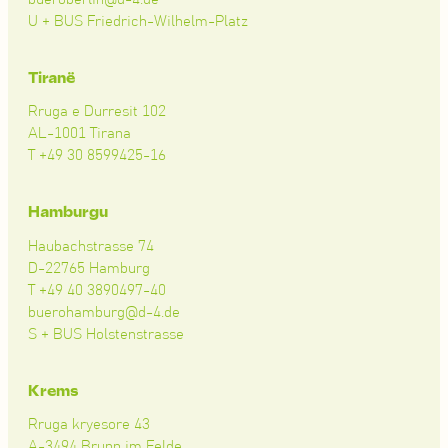
U + BUS Friedrich-Wilhelm-Platz
Tiranë
Rruga e Durresit 102
AL-1001 Tirana
T +49 30 8599425-16
Hamburgu
Haubachstrasse 74
D-22765 Hamburg
T +49 40 3890497-40
buerohamburg@d-4.de
S + BUS Holstenstrasse
Krems
Rruga kryesore 43
A-3494 Brunn im Felde