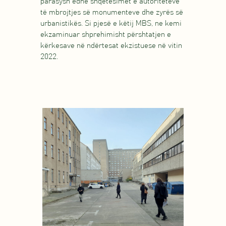
parasysh edhe shqetësimet e autoriteteve
të mbrojtjes së monumenteve dhe zyrës së
urbanistikës. Si pjesë e këtij MBS, ne kemi
ekzaminuar shprehimisht përshtatjen e
kërkesave në ndërtesat ekzistuese në vitin
2022.