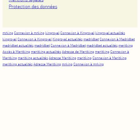
Protection des données
mrking
Connexion à mrking
kingroyal
Connexion à Kingroyal
kingroyal actualités
kingroyal
Connexion à Kingroyal
Kingroyal actualités
madridbet
Connexion à Madridbet
madridbet actualités
madridbet
Connexion à Madridbet
madridbet actualités
meritking
Accès à Meritking
meritking actualités
Adresse de Meritking
meritking
Connexion à
Meritking
meritking actualités
Adresse Meritking
meritking
Connexion à Meritking
meritking actualités
Adresse Meritking
mrking
Connexion à mrking