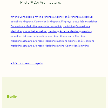
Photo © D:4 Architecture.
mrking
Connexion à mrking
kingroyal
Connexion à Kingroyal
kingroyal
actualités
kingroyal
Connexion à Kingroyal
Kingroyal actualités
madridbet
Connexion à Madridbet
madridbet actualités
madridbet
Connexion à
Madridbet
madridbet actualités
meritking
Accès à Meritking
meritking
actualités
Adresse de Meritking
meritking
Connexion à Meritking
meritking actualités
Adresse Meritking
meritking
Connexion à Meritking
meritking actualités
Adresse Meritking
mrking
Connexion à mrking
- Retour aux projets
Berlin