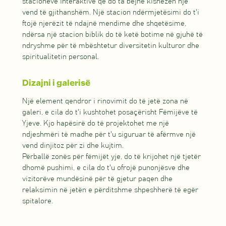
stacioneve interaktive që do ta bëjnë kishëzën një
vend të gjithanshëm. Një stacion ndërmjetësimi do t'i
ftojë njerëzit të ndajnë mendime dhe shqetësime,
ndërsa një stacion biblik do të ketë botime në gjuhë të
ndryshme për të mbështetur diversitetin kulturor dhe
spiritualitetin personal.
Dizajni i galerisë
Një element qendror i rinovimit do të jetë zona në
galeri, e cila do t'i kushtohet posaçërisht Fëmijëve të
Yjeve. Kjo hapësirë do të projektohet me një
ndjeshmëri të madhe për t'u siguruar të afërmve një
vend dinjitoz për zi dhe kujtim.
Përballë zonës për fëmijët yje, do të krijohet një tjetër
dhomë pushimi, e cila do t'u ofrojë punonjësve dhe
vizitorëve mundësinë për të gjetur paqen dhe
relaksimin në jetën e përditshme shpeshherë të egër
spitalore.