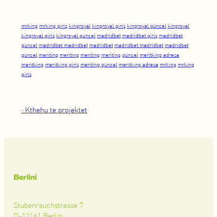
mrking
mrking giriş
kingroyal
kingroyal giriş
kingroyal güncel
kingroyal
kingroyal giriş
kingroyal güncel
madridbet
madridbet giriş
madridbet
güncel
madridbet madridbet
madridbet
madridbet madridbet
madridbet
güncel
meriting
meriting
meriting
meriting
güncel
meritking adresa
meritking
meritking giriş
meriting güncel
meritking adresa
mrking
mrking
giriş
• Kthehu te projektet
Berlini
Stubenrauchstrasse 7
D-12161 Berlin