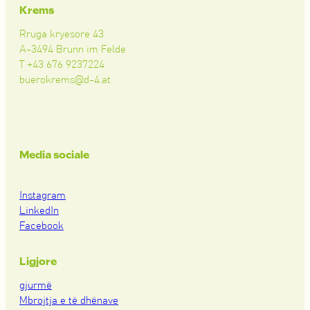
Krems
Rruga kryesore 43
A-3494 Brunn im Felde
T +43 676 9237224
buerokrems@d-4.at
Media sociale
Instagram
LinkedIn
Facebook
Ligjore
gjurmë
Mbrojtja e të dhënave