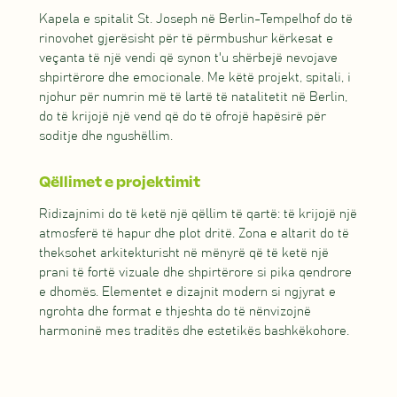
Kapela e spitalit St. Joseph në Berlin-Tempelhof do të
rinovohet gjerësisht për të përmbushur kërkesat e
veçanta të një vendi që synon t'u shërbejë nevojave
shpirtërore dhe emocionale. Me këtë projekt, spitali, i
njohur për numrin më të lartë të natalitetit në Berlin,
do të krijojë një vend që do të ofrojë hapësirë për
soditje dhe ngushëllim.
Qëllimet e projektimit
Ridizajnimi do të ketë një qëllim të qartë: të krijojë një
atmosferë të hapur dhe plot dritë. Zona e altarit do të
theksohet arkitekturisht në mënyrë që të ketë një
prani të fortë vizuale dhe shpirtërore si pika qendrore
e dhomës. Elementet e dizajnit modern si ngjyrat e
ngrohta dhe format e thjeshta do të nënvizojnë
harmoninë mes traditës dhe estetikës bashkëkohore.