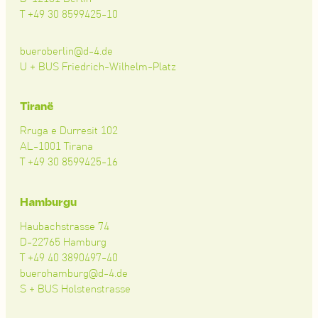
T +49 30 8599425-10
bueroberlin@d-4.de
U + BUS Friedrich-Wilhelm-Platz
Tiranë
Rruga e Durresit 102
AL-1001 Tirana
T +49 30 8599425-16
Hamburgu
Haubachstrasse 74
D-22765 Hamburg
T +49 40 3890497-40
buerohamburg@d-4.de
S + BUS Holstenstrasse