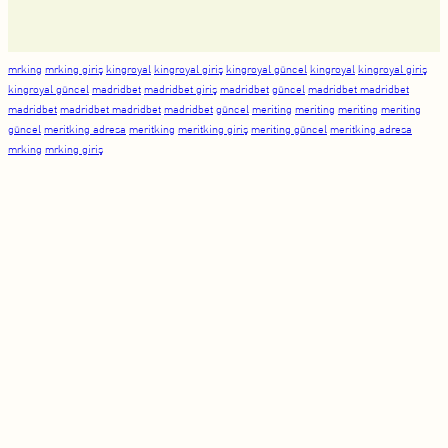
mrking
mrking giriş
kingroyal
kingroyal giriş
kingroyal güncel
kingroyal
kingroyal giriş
kingroyal güncel
madridbet
madridbet giriş
madridbet
güncel
madridbet madridbet
madridbet
madridbet madridbet
madridbet
güncel
meriting
meriting
meriting
meriting
güncel
meritking adresa
meritking
meritking giriş
meriting güncel
meritking adresa
mrking
mrking giriş