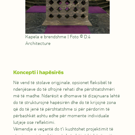
Kapela e brendshme | Foto © D:4
Architecture
Koncepti i hapësirës
Në vend të stolave origjinale, opsionet fleksibël të
ndenjëseve do të ofrojnë rehati dhe përshtatshmëri
më të madhe. Ndarësit e dhomave të dizajnuara lehtë
do të strukturojnë hapësirën dhe do të krijojnë zona
që do të jenë të përshtatshme si për përdorim të
përbashkët ashtu edhe për momente individuale
lutjeje ose reflektimi.
Vëmendje e veçantë do t'i kushtohet projektimit të