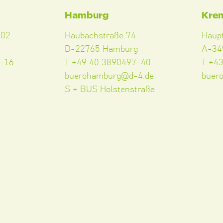
Hamburg
Kre
102
Haubachstraße 74
Haup
D-22765 Hamburg
A-34
5-16
T +49 40 3890497-40
T +4
buerohamburg@d-4.de
buer
S + BUS Holstenstraße