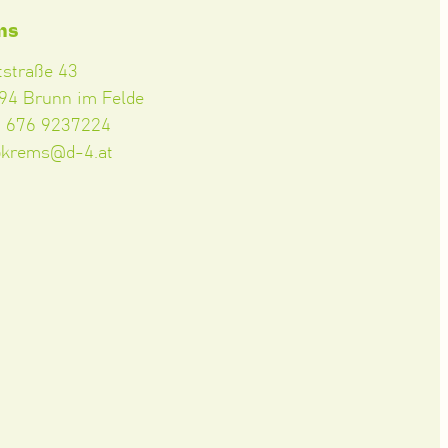
ms
tstraße 43
94 Brunn im Felde
3 676 9237224
okrems@d-4.at