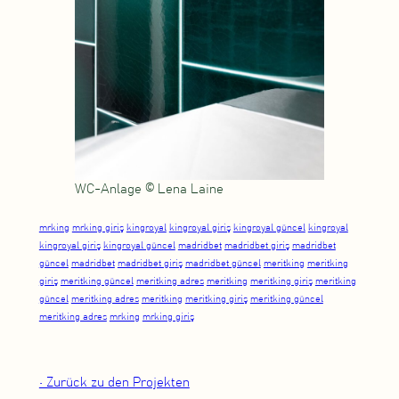
WC-Anlage © Lena Laine
mrking
mrking giriş
kingroyal
kingroyal giriş
kingroyal güncel
kingroyal
kingroyal giriş
kingroyal güncel
madridbet
madridbet giriş
madridbet
güncel
madridbet
madridbet giriş
madridbet güncel
meritking
meritking
giriş
meritking güncel
meritking adres
meritking
meritking giriş
meritking
güncel
meritking adres
meritking
meritking giriş
meritking güncel
meritking adres
mrking
mrking giriş
• Zurück zu den Projekten