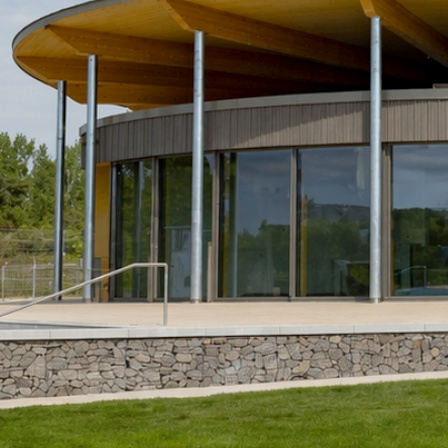
BIM
, 
PLANIFICATION GÉNÉRALE
, 
DU
Piscine natur
Winsen
Construction d'une nouvelle p
Winsen
2020-2025
LP 1 à 8