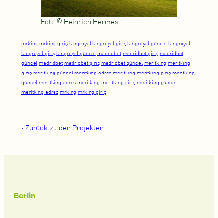
Foto © Heinrich Hermes.
mrking
mrking giriş
kingroyal
kingroyal giriş
kingroyal güncel
kingroyal
kingroyal giriş
kingroyal güncel
madridbet
madridbet giriş
madridbet
güncel
madridbet
madridbet giriş
madridbet güncel
meritking
meritking
giriş
meritking güncel
meritking adres
meritking
meritking giriş
meritking
güncel
meritking adres
meritking
meritking giriş
meritking güncel
meritking adres
mrking
mrking giriş
• Zurück zu den Projekten
Berlin