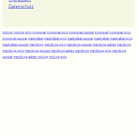
Datenschutz
mrking
mrking giriş
kingroyal
kingroyal giriş
kingroyal güncel
kingroyal
kingroyal giriş
kingroyal güncel
madridbet
madridbet giriş
madridbet güncel
madridbet
madridbet giriş
madridbet güncel
meritking
meritking giriş
meritking güncel
meritking adres
meritking
meritking giriş
meritking güncel
meritking adres
meritking
meritking giriş
meritking
güncel
meritking adres
mrking
mrking giriş