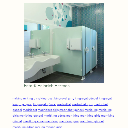
Foto © Heinrich Hermes.
mrking
mrking giriş
kingroyal
kingroyal giriş
kingroyal güncel
kingroyal
kingroyal giriş
kingroyal güncel
madridbet
madridbet giriş
madridbet
güncel
madridbet
madridbet giriş
madridbet güncel
meritking
meritking
giriş
meritking güncel
meritking adres
meritking
meritking giriş
meritking
güncel
meritking adres
meritking
meritking giriş
meritking güncel
meritking adres
mrking
mrking giriş