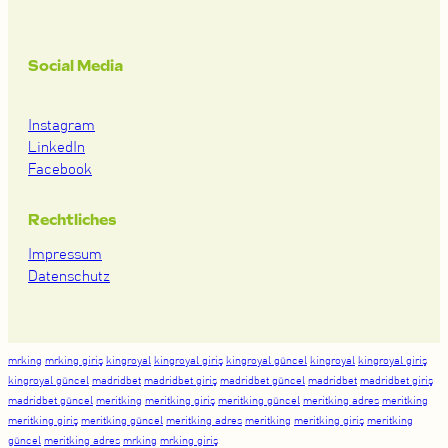
Social Media
Instagram
LinkedIn
Facebook
Rechtliches
Impressum
Datenschutz
mrking
mrking giriş
kingroyal
kingroyal giriş
kingroyal güncel
kingroyal
kingroyal giriş
kingroyal güncel
madridbet
madridbet giriş
madridbet güncel
madridbet
madridbet giriş
madridbet güncel
meritking
meritking giriş
meritking güncel
meritking adres
meritking
meritking giriş
meritking güncel
meritking adres
meritking
meritking giriş
meritking
güncel
meritking adres
mrking
mrking giriş