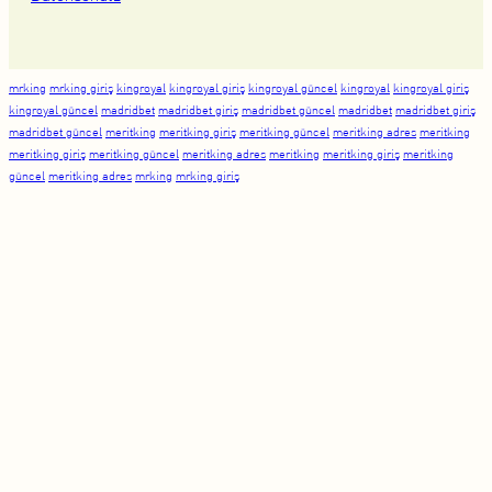
mrking
mrking giriş
kingroyal
kingroyal giriş
kingroyal güncel
kingroyal
kingroyal giriş
kingroyal güncel
madridbet
madridbet giriş
madridbet güncel
madridbet
madridbet giriş
madridbet güncel
meritking
meritking giriş
meritking güncel
meritking adres
meritking
meritking giriş
meritking güncel
meritking adres
meritking
meritking giriş
meritking
güncel
meritking adres
mrking
mrking giriş