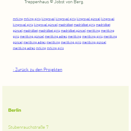
Treppenhaus © Jobst von Berg.
mrking
mrking giriş
kingroyal
kingroyal giriş
kingroyal güncel
kingroyal
kingroyal giriş
kingroyal güncel
madridbet
madridbet giriş
madridbet
güncel
madridbet
madridbet giriş
madridbet güncel
meritking
meritking
giriş
meritking güncel
meritking adres
meritking
meritking giriş
meritking
güncel
meritking adres
meritking
meritking giriş
meritking güncel
meritking adres
mrking
mrking giriş
• Zurück zu den Projekten
Berlin
Stubenrauchstraße 7