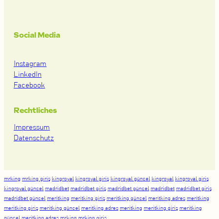
Social Media
Instagram
LinkedIn
Facebook
Rechtliches
Impressum
Datenschutz
mrking
mrking giriş
kingroyal
kingroyal giriş
kingroyal güncel
kingroyal
kingroyal giriş
kingroyal güncel
madridbet
madridbet giriş
madridbet güncel
madridbet
madridbet giriş
madridbet güncel
meritking
meritking giriş
meritking güncel
meritking adres
meritking
meritking giriş
meritking güncel
meritking adres
meritking
meritking giriş
meritking
güncel
meritking adres
mrking
mrking giriş