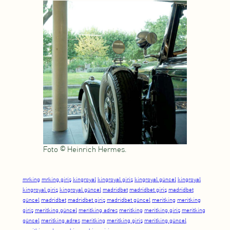
Foto © Heinrich Hermes.
mrking
mrking giriş
kingroyal
kingroyal giriş
kingroyal güncel
kingroyal
kingroyal giriş
kingroyal güncel
madridbet
madridbet giriş
madridbet
güncel
madridbet
madridbet giriş
madridbet güncel
meritking
meritking
giriş
meritking güncel
meritking adres
meritking
meritking giriş
meritking
güncel
meritking adres
meritking
meritking giriş
meritking güncel