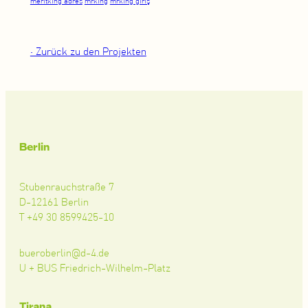
meritking adres
mrking
mrking giriş
• Zurück zu den Projekten
Berlin
Stubenrauchstraße 7
D-12161 Berlin
T +49 30 8599425-10
bueroberlin@d-4.de
U + BUS Friedrich-Wilhelm-Platz
Tirana