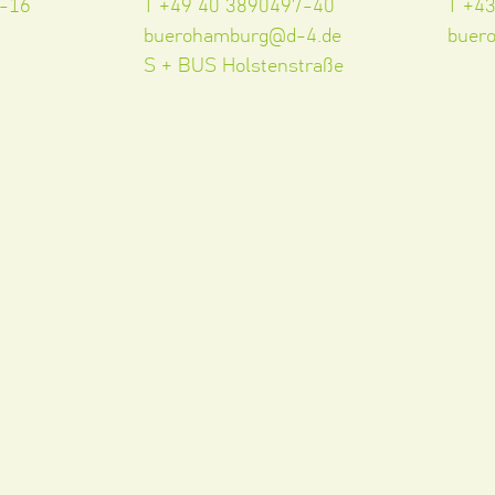
5-16
T +49 40 3890497-40
T +4
buerohamburg@d-4.de
buer
S + BUS Holstenstraße