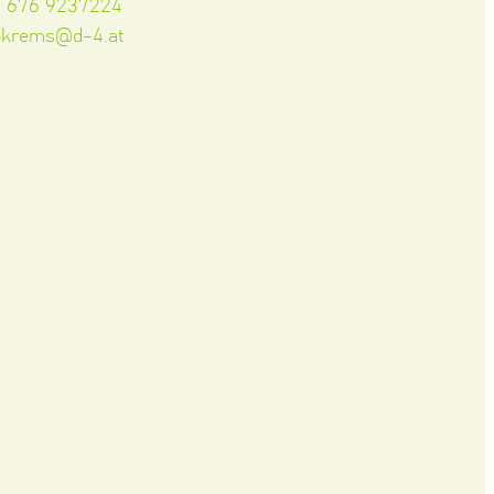
3 676 9237224
okrems@d-4.at