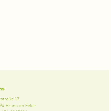
ms
tstraße 43
94 Brunn im Felde