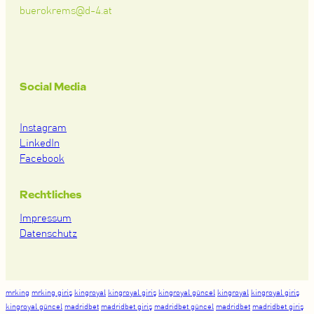
buerokrems@d-4.at
Social Media
Instagram
LinkedIn
Facebook
Rechtliches
Impressum
Datenschutz
mrking
mrking giriş
kingroyal
kingroyal giriş
kingroyal güncel
kingroyal
kingroyal giriş
kingroyal güncel
madridbet
madridbet giriş
madridbet güncel
madridbet
madridbet giriş