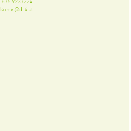
3 676 9237224
okrems@d-4.at