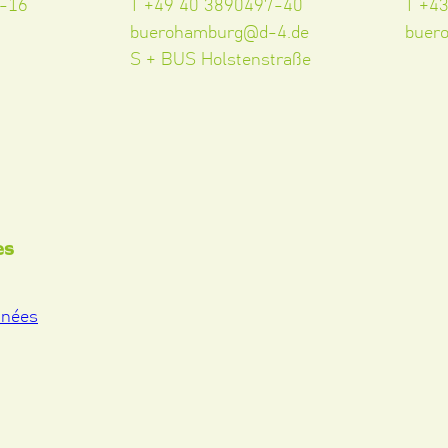
5-16
T +49 40 3890497-40
T +4
buerohamburg@d-4.de
buer
S + BUS Holstenstraße
es
nnées