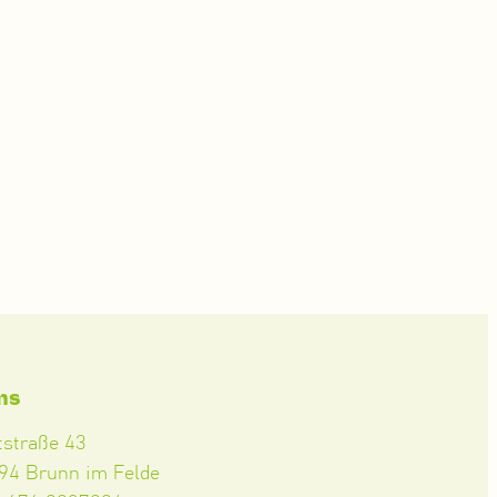
ms
tstraße 43
94 Brunn im Felde