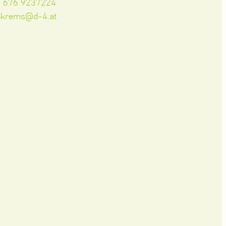
3 676 9237224
okrems@d-4.at