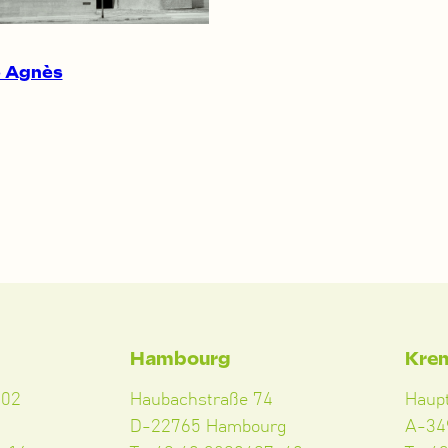
e Agnès
Hambourg
Kre
102
Haubachstraße 74
Haup
D-22765 Hambourg
A-34