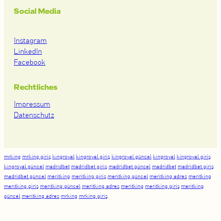
Social Media
Instagram
LinkedIn
Facebook
Rechtliches
Impressum
Datenschutz
mrking
mrking giriş
kingroyal
kingroyal giriş
kingroyal güncel
kingroyal
kingroyal giriş
kingroyal güncel
madridbet
madridbet giriş
madridbet güncel
madridbet
madridbet giriş
madridbet güncel
meritking
meritking giriş
meritking güncel
meritking adres
meritking
meritking giriş
meritking güncel
meritking adres
meritking
meritking giriş
meritking
güncel
meritking adres
mrking
mrking giriş