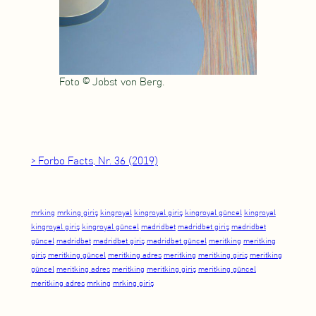
Foto © Jobst von Berg.
> Forbo Facts, Nr. 36 (2019)
mrking
mrking giriş
kingroyal
kingroyal giriş
kingroyal güncel
kingroyal
kingroyal giriş
kingroyal güncel
madridbet
madridbet giriş
madridbet
güncel
madridbet
madridbet giriş
madridbet güncel
meritking
meritking
giriş
meritking güncel
meritking adres
meritking
meritking giriş
meritking
güncel
meritking adres
meritking
meritking giriş
meritking güncel
meritking adres
mrking
mrking giriş