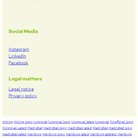
Social Media
Instagram
LinkedIn
Facebook
Legal matters
Legal notice
Privacy policy
mrking
mrking login
kingroyal
kingroyal login
kingroyal latest
kingroyal
KingRoyal login
Kingroyal Latest
Madridbet
madridbet login
madridbet latest
Madridbet
madridbet login
madridbet latest
meritking
meritking login
meritking latest
meritking address
meritking