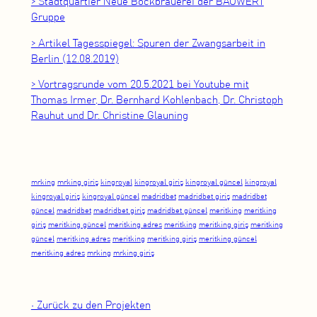
> Stadtquartier Neue Bockbrauerei der BAUWERT
Gruppe
> Artikel Tagesspiegel: Spuren der Zwangsarbeit in
Berlin (12.08.2019)
> Vortragsrunde vom 20.5.2021 bei Youtube mit
Thomas Irmer, Dr. Bernhard Kohlenbach, Dr. Christoph
Rauhut und Dr. Christine Glauning
mrking
mrking giriş
kingroyal
kingroyal giriş
kingroyal güncel
kingroyal
kingroyal giriş
kingroyal güncel
madridbet
madridbet giriş
madridbet
güncel
madridbet
madridbet giriş
madridbet güncel
meritking
meritking
giriş
meritking güncel
meritking adres
meritking
meritking giriş
meritking
güncel
meritking adres
meritking
meritking giriş
meritking güncel
meritking adres
mrking
mrking giriş
• Zurück zu den Projekten