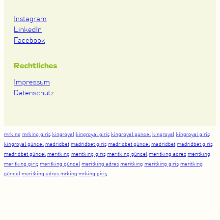
Instagram
LinkedIn
Facebook
Rechtliches
Impressum
Datenschutz
mrking
mrking giriş
kingroyal
kingroyal giriş
kingroyal güncel
kingroyal
kingroyal giriş
kingroyal güncel
madridbet
madridbet giriş
madridbet güncel
madridbet
madridbet giriş
madridbet güncel
meritking
meritking giriş
meritking güncel
meritking adres
meritking
meritking giriş
meritking güncel
meritking adres
meritking
meritking giriş
meritking
güncel
meritking adres
mrking
mrking giriş