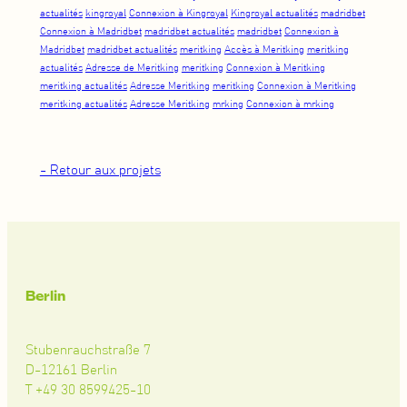
actualités
kingroyal
Connexion à Kingroyal
Kingroyal actualités
madridbet
Connexion à Madridbet
madridbet actualités
madridbet
Connexion à
Madridbet
madridbet actualités
meritking
Accès à Meritking
meritking
actualités
Adresse de Meritking
meritking
Connexion à Meritking
meritking actualités
Adresse Meritking
meritking
Connexion à Meritking
meritking actualités
Adresse Meritking
mrking
Connexion à mrking
- Retour aux projets
Berlin
Stubenrauchstraße 7
D-12161 Berlin
T +49 30 8599425-10