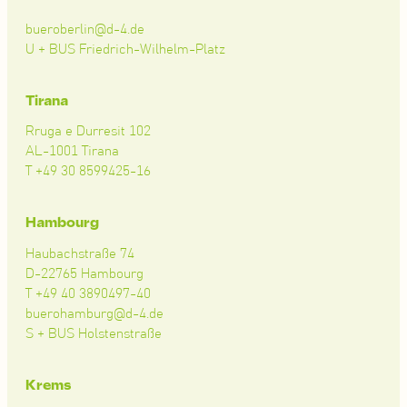
bueroberlin@d-4.de
U + BUS Friedrich-Wilhelm-Platz
Tirana
Rruga e Durresit 102
AL-1001 Tirana
T +49 30 8599425-16
Hambourg
Haubachstraße 74
D-22765 Hambourg
T +49 40 3890497-40
buerohamburg@d-4.de
S + BUS Holstenstraße
Krems