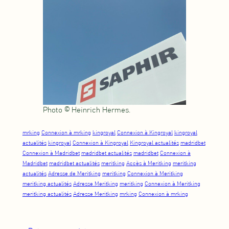
Photo © Heinrich Hermes.
mrking
Connexion à mrking
kingroyal
Connexion à Kingroyal
kingroyal
actualités
kingroyal
Connexion à Kingroyal
Kingroyal actualités
madridbet
Connexion à Madridbet
madridbet actualités
madridbet
Connexion à
Madridbet
madridbet actualités
meritking
Accès à Meritking
meritking
actualités
Adresse de Meritking
meritking
Connexion à Meritking
meritking actualités
Adresse Meritking
meritking
Connexion à Meritking
meritking actualités
Adresse Meritking
mrking
Connexion à mrking