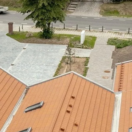
NUNG
, 
INTERIOR
, 
KINDERGARTEN
, 
 und Begegnungszentrums