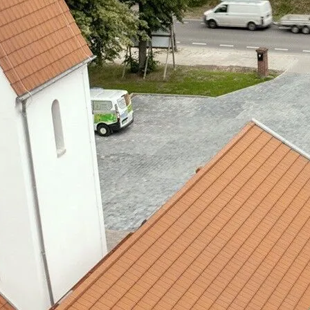
AN- UND UMBAUTEN
, 
GENERALPLA
KIRCHENIMMOBILIEN
St. Hedwig
Entstehung eines Gemeinde-
Müncheberg
2018–2022
LP 1–8