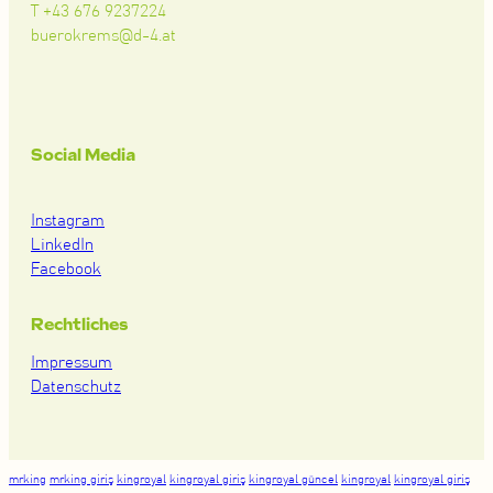
T +43 676 9237224
buerokrems@d-4.at
Social Media
Instagram
LinkedIn
Facebook
Rechtliches
Impressum
Datenschutz
mrking
mrking giriş
kingroyal
kingroyal giriş
kingroyal güncel
kingroyal
kingroyal giriş