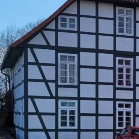
AN- UND UMBAUTEN
, 
NACHHALTIGK
Stromschnel
Rotenburg
Errichtung eines Wohnhause
Gewerbeeinheiten
Rotenburg