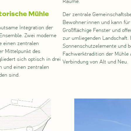
Räume.
storische Mühle
Der zentrale Gemeinschaftsber
Bewohner:innen und kann für
hutsame Integration der
Großflächige Fenster und off
s Ensemble. Zwei moderne
zur umliegenden Landschaft. 
 einen zentralen
Sonnenschutzelemente und be
er Mittelpunkt des
Fachwerktradition der Mühle 
iedert sich optisch in drei
Verbindung von Alt und Neu.
n und einen zentralen
en sind.