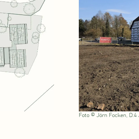
Foto © Jörn Focken, D:4 