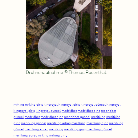
Drohnenaufnahme © Thomas Rosenthal.
mrking
mrking giriş
kingroyal
kingroyal giriş
kingroyal güncel
kingroyal
kingroyal giriş
kingroyal güncel
madridbet
madridbet giriş
madridbet
güncel
madridbet
madridbet giriş
madridbet güncel
meritking
meritking
giriş
meritking güncel
meritking adres
meritking
meritking giriş
meritking
güncel
meritking adres
meritking
meritking giriş
meritking güncel
meritking adres
mrking
mrking giriş