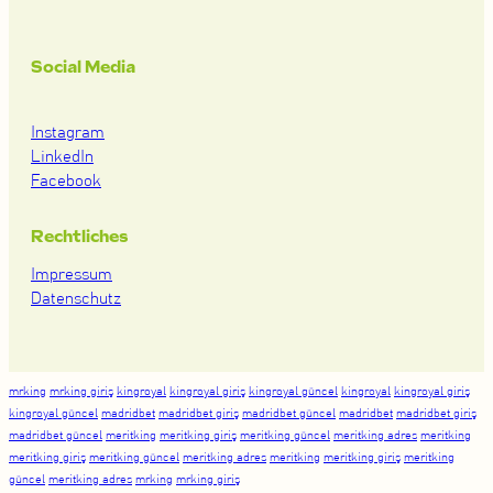
Social Media
Instagram
LinkedIn
Facebook
Rechtliches
Impressum
Datenschutz
mrking
mrking giriş
kingroyal
kingroyal giriş
kingroyal güncel
kingroyal
kingroyal giriş
kingroyal güncel
madridbet
madridbet giriş
madridbet güncel
madridbet
madridbet giriş
madridbet güncel
meritking
meritking giriş
meritking güncel
meritking adres
meritking
meritking giriş
meritking güncel
meritking adres
meritking
meritking giriş
meritking
güncel
meritking adres
mrking
mrking giriş