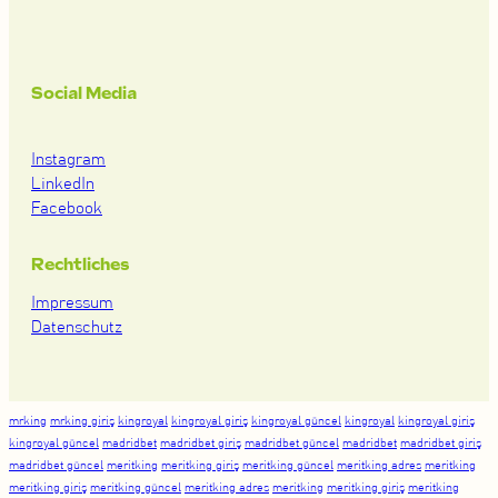
Social Media
Instagram
LinkedIn
Facebook
Rechtliches
Impressum
Datenschutz
mrking
mrking giriş
kingroyal
kingroyal giriş
kingroyal güncel
kingroyal
kingroyal giriş
kingroyal güncel
madridbet
madridbet giriş
madridbet güncel
madridbet
madridbet giriş
madridbet güncel
meritking
meritking giriş
meritking güncel
meritking adres
meritking
meritking giriş
meritking güncel
meritking adres
meritking
meritking giriş
meritking