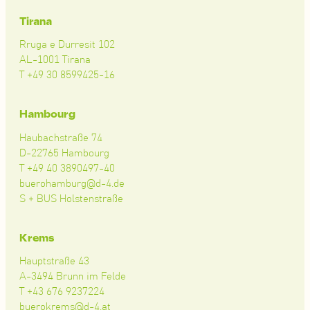
Tirana
Rruga e Durresit 102
AL-1001 Tirana
T +49 30 8599425-16
Hambourg
Haubachstraße 74
D-22765 Hambourg
T +49 40 3890497-40
buerohamburg@d-4.de
S + BUS Holstenstraße
Krems
Hauptstraße 43
A-3494 Brunn im Felde
T +43 676 9237224
buerokrems@d-4.at